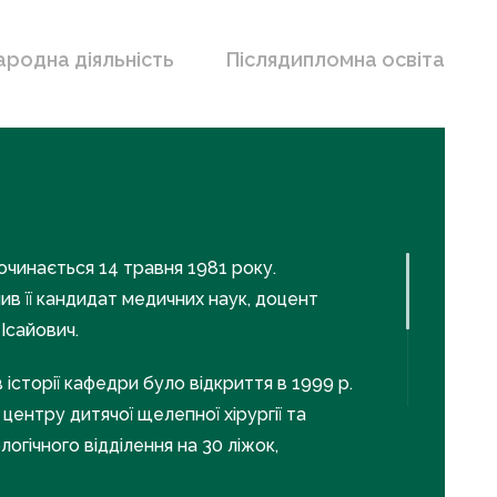
ародна діяльність
Післядипломна освіта
очинається 14 травня 1981 року.
лив її кандидат медичних наук, доцент
Ісайович.
історії кафедри було відкриття в 1999 р.
центру дитячої щелепної хірургії та
огічного відділення на 30 ліжок,
асній дитячій клінічній лікарні № 1. На