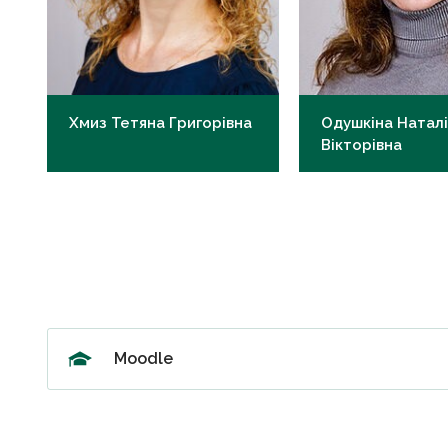
Хмиз Тетяна Григорівна
Одушкіна Наталі
Вікторівна
к.мед.н., доцент
к.мед.н., доцент
th.khmyz@knmu.edu.ua
nv.odushkina@knmu.e
Moodle