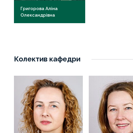
Григорова Аліна
Олександрівна
д.мед.н., професор
ao.hryhorova@knmu.edu.ua
Колектив кафедри