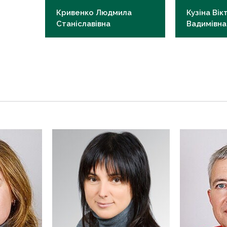
Кривенко Людмила
Кузіна Вік
Станіславівна
Вадимівна
Відповідальна за наукову
Відповідальн
роботу, д.мед.н., професор
студентськог
гуртка, к.мед
ls.kryvenko@knmu.edu.ua
vv.kuzina@kn