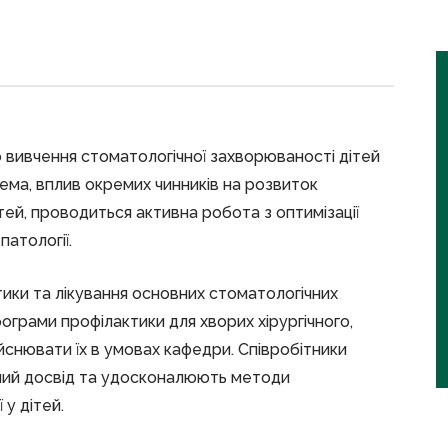
 вивчення стоматологічної захворюваності дітей
крема, вплив окремих чинників на розвиток
тей, проводиться активна робота з оптимізації
патології.
тики та лікування основних стоматологічних
ограми профілактики для хворих хірургічного,
йснювати їх в умовах кафедри. Співробітники
ний досвід та удосконалюють методи
 у дітей.