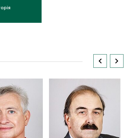
торія
а за роботу
о наукового
.н., доцент
mu.edu.ua