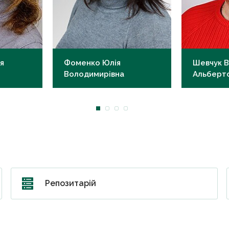
я
Фоменко Юлія
Шевчук В
Володимирівна
Альберт
к.мед.н., доцент
к.мед.н., д
du.ua
yv.fomenko@knmu.edu.ua
va.shevchu
Репозитарій