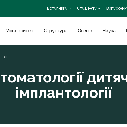
Вступнику
Студенту
Випускник
Університет
Структура
Освіта
Наука
Кафедра стоматології дитячого віку та імплантології
оматології дитяч
імплантології