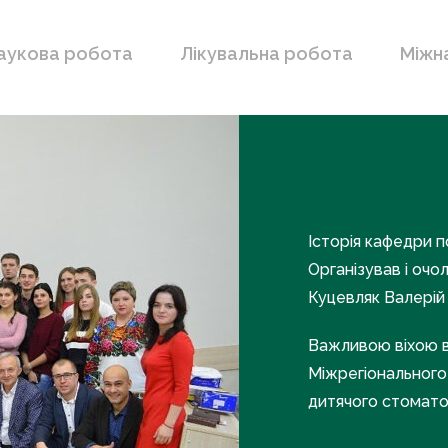
аукова робота
Лікувальна робота
Міжн
Історія кафедри п
Організував і очо
Куцевляк Валерій 
Важливою віхою в 
Міжрегіонального 
дитячого стоматол
розташованих в Обл