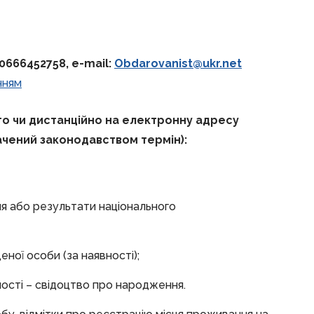
80666452758,
e-mail:
Obdarovanist@ukr.net
нням
о чи дистанційно на електронну адресу
ачений законодавством
термін)
:
я або результати національного
ної особи (за наявності);
ності – свідоцтво про народження.