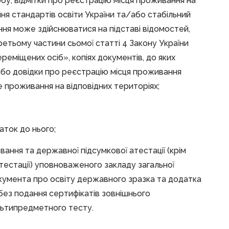
собу, відмітки про реєстрацію місця проживання на
я стандартів освіти України та/або стабільний
ня може здійснюватися на підставі відомостей,
ретьому частини сьомої статті 4 Закону України
реміщених осіб», копіях документів, до яких
або довідки про реєстрацію місця проживання
це проживання на відповідних територіях;
аток до нього;
ання та державної підсумкової атестації (крім
атестації) уповноваженого закладу загальної
документа про освіту державного зразка та додатка
і без подання сертифікатів зовнішнього
льтипредметного тесту.