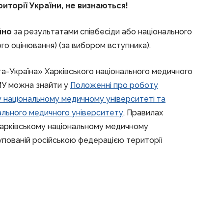
иторії України, не визнаються
!
йно
за результатами співбесіди або національного
о оцінювання) (за вибором вступника).
а-Україна» Харківського національного медичного
МУ можна знайти у
Положенні про роботу
у національному медичному університеті та
ального медичного університету
, Правилах
 Харківському національному медичному
купованій російською федерацією території