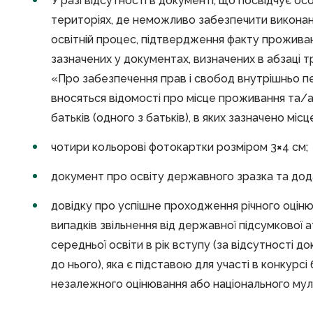
У разі відсутності в документі, що посвідчує о
територіях, де неможливо забезпечити виконанн
освітній процес, підтвердження факту проживан
зазначених у документах, визначених в абзаці т
«Про забезпечення прав і свобод внутрішньо пе
вносяться відомості про місце проживання та/
батьків (одного з батьків), в яких зазначено міс
чотири кольорові фотокартки розміром 3
×
4 см;
документ про освіту державного зразка та дод
довідку про успішне проходження річного оцінюв
випадків звільнення від державної підсумкової 
середньої освіти в рік вступу (за відсутності 
до нього), яка є підставою для участі в конкурс
незалежного оцінювання або національного му