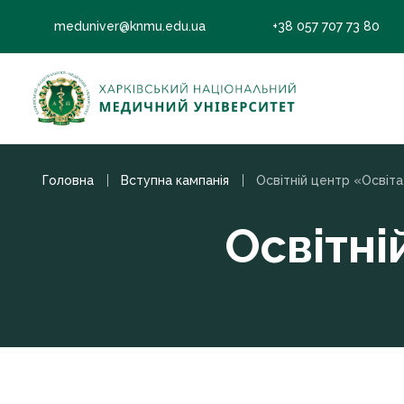
meduniver@knmu.edu.ua
+38 057 707 73 80
Головна
Вступна кампанiя
Освітній центр «Освіта
Освітні