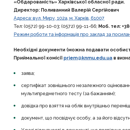
«Обдарованість» Харківської обласної ради.
Директор: Поливанний Валерій Сергійович
Адреса: вул. Миру, 102а, м. Харків, 61007
Тел: (0572) 99-10-03; (0572) 99-11-66;
Моб. тел
: +3
Режим роботи та інформація про заклад за посила
Необхідні документи
(можна подавати особист
Приймальної комісії
priem
@
knmu
.
edu
.
ua
в визн
заява;
сертифікат зовнішнього незалежного оцінюванн
мультипредметного тесту (за бажанням);
довідка про взяття на облік внутрішньо переміще
документ, що посвідчує особу, а за його відсут