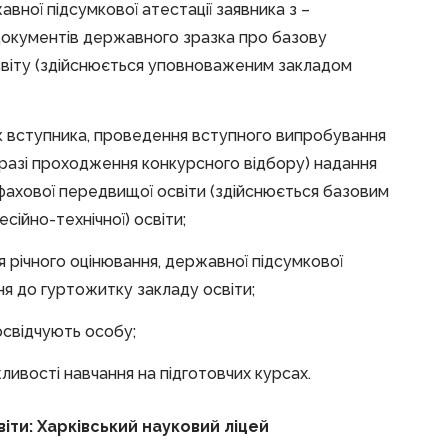
вної підсумкової атестації заявника з –
у документів державного зразка про базову
світу (здійснюється уповноваженим закладом
к вступника, проведення вступного випробування
в разі проходження конкурсного відбору) надання
 фахової передвищої освіти (здійснюється базовим
сійно-технічної) освіти;
 річного оцінювання, державної підсумкової
я до гуртожитку закладу освіти;
свідчують особу;
ивості навчання на підготовчих курсах.
іти: Харківський науковий ліцей