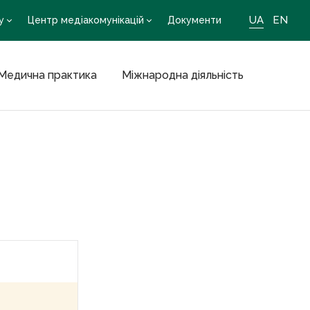
UA
EN
у
Центр медіакомунікацій
Документи
Медична практика
Міжнародна діяльність
Хіміч
Тетяна
Юріївна
к.мед.н.,