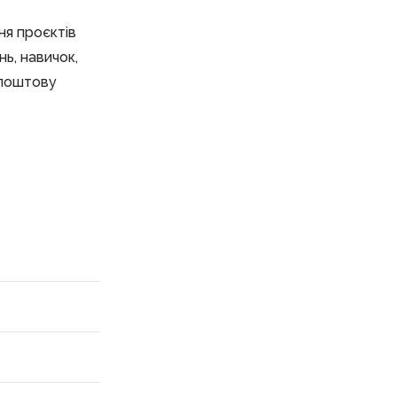
ня проєктів
нь, навичок,
 поштову