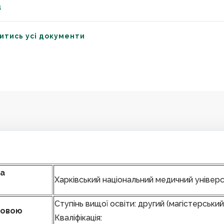
1
итись усі документи
та
Харківський національний медичний універ
Ступінь вищої освіти: другий (магістерський
 мовою
Кваліфікація: