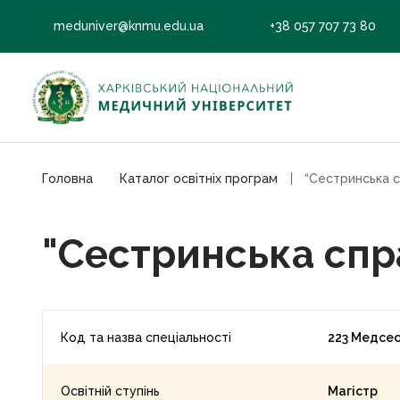
meduniver@knmu.edu.ua
+38 057 707 73 80
Головна
Каталог освітніх програм
“Сестринська сп
"Сестринська спра
Код та назва спеціальності
223 Медсе
Освітній ступінь
Магістр