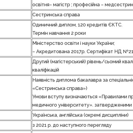
освітня– магістр ; професійна – медсестри
Сестринська справа
Одиничний диплом, 120 кредитів ЄКТС.
Термін навчання 2 роки
Міністерство освіти і науки України;
– Акредитована 2017р. Сертифікат НД №2
Другий (магістерський) рівень/сьомий квалі
кваліфікацій
Наявність диплома бакалавра за спеціальн
«Сестринська справа»)
Умови вступу визначаються «Правилами пр
медичного університету». затвердженим
Українська, англійська (окремі дисципліни)
з 2021 р. до наступного перегляду