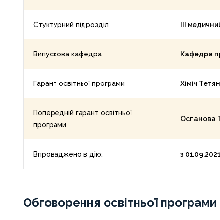
Стуктурний підрозділ
ІІІ медичн
Випускова кафедра
Кафедра п
Гарант освітньої програми
Хіміч Тетя
Попередній гарант освітньої
Оспанова Т
програми
Впроваджено в дію:
з 01.09.202
Обговорення освітньої програми