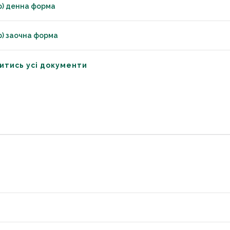
р) денна форма
р) заочна форма
итись усі документи