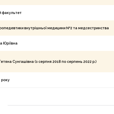
ий факультет
ропедевтики внутрішньої медицини №2 та медсестринства
на Юріївна
етяна Сунгашівна (з серпня 2018 по серпень 2022 р.)
1 року