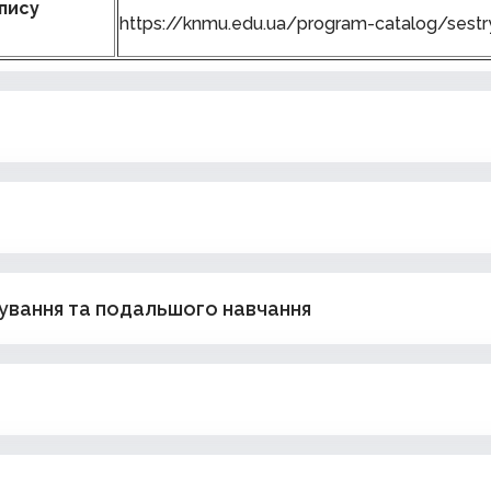
пису
https://knmu.edu.ua/program-catalog/sestr
ування та подальшого навчання