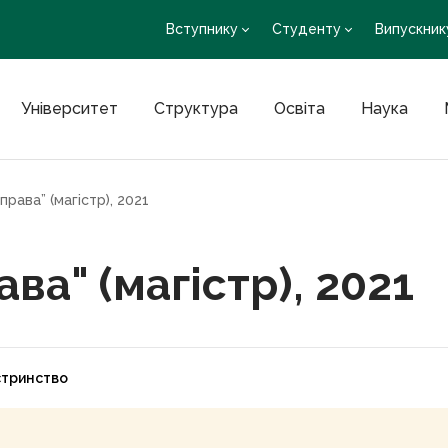
Вступнику
Студенту
Випускник
Університет
Структура
Освіта
Наука
рава” (магістр), 2021
ва" (магістр), 2021
стринство