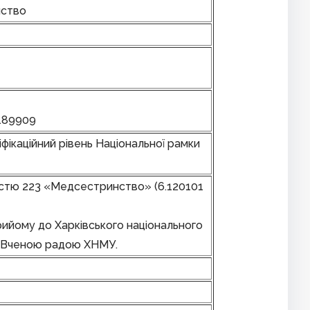
нство
189909
фікаційний рівень Національної рамки
істю 223 «Медсестринство» (6.120101
ийому до Харківського національного
и Вченою радою ХНМУ.