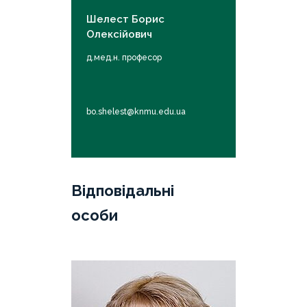
Шелест Борис
Олексійович
д.мед.н. професор
bo.shelest@knmu.edu.ua
Відповідальні
особи