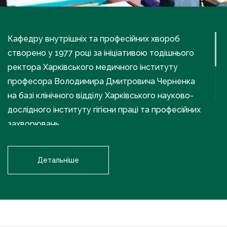
Кафедру внутрішніх та професійних хвороб
створено у 1977 році за ініціативою тодішнього
ректора Харківського медичного інституту
професора Володимира Дмитровича Черненка
на базі клінічного відділу Харківського науково-
дослідного інституту гігієни праці та професійних
захворювань.
Засновницею та першою завідувачкою кафедри
Детальніше
була доктор медичних наук, професорка Інна
Федорівна Костюк, яка очолювала кафедру у
1977–2009 роках. Під її керівництвом закладено
науково-методичні основи викладання
професійної патології, започатковано напрям