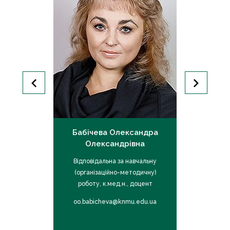
Олексій
Бабічева Олександра
Садов
ович
Олександрівна
Лео
за наукову
Відповідальна за навчальну
Відповіда
., професор
(організаційно-методичну)
співро
роботу, к.мед.н., доцент
післядипломн
nmu.edu.ua
oo.babicheva@knmu.edu.ua
ol.sadove