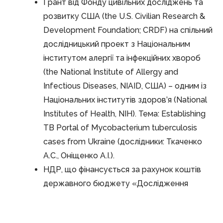
Ґрант від Фонду цивільних досліджень та
розвитку США (the U.S. Civilian Research &
Development Foundation; CRDF) на спільний
дослідницький проект з Національним
інститутом алергії та інфекційних хвороб
(the National Institute of Allergy and
Infectious Diseases, NIAID, США) – одним із
Національних інститутів здоров’я (National
Institutes of Health, NIH). Тема: Establishing
TB Portal of Mycobacterium tuberculosis
cases from Ukraine (дослідники: Ткаченко
А.С., Оніщенко А.І.).
НДР, що фінансується за рахунок коштів
державного бюджету «Дослідження