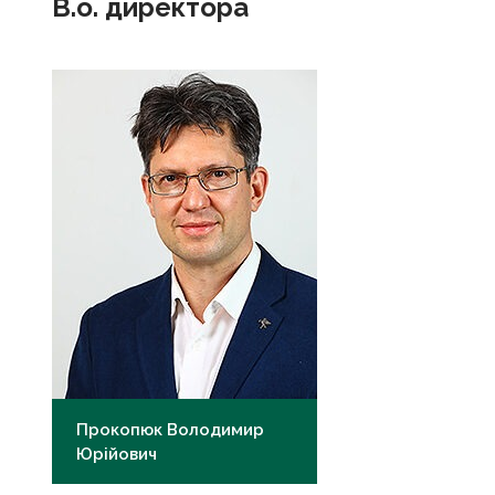
В.о. директора
Прокопюк Володимир
Юрійович
к.мед.н.