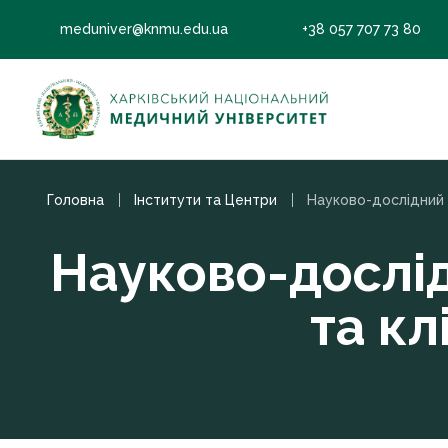
meduniver@knmu.edu.ua
+38 057 707 73 80
Головна
Інститути та Центри
Науково-дослід
та к