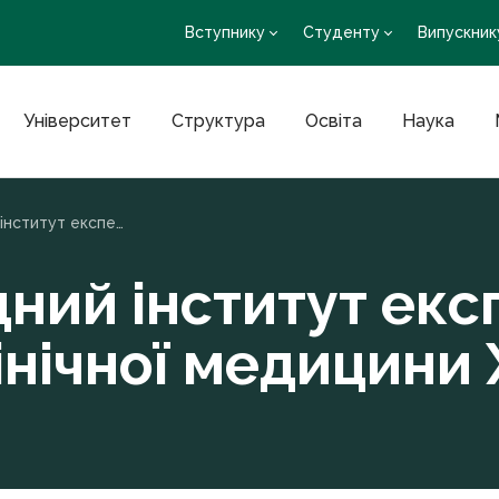
Вступнику
Студенту
Випускник
Університет
Структура
Освіта
Наука
Науково-дослідний інститут експериментальної та клінічної медицини ХНМУ
ний інститут ек
лінічної медицини