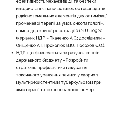
ефективності, механізмів дії та безпеки
використання наночастинок ортованадатів
рідкісноземельних елементів для оптимізації
променевої терапії за умов онкопатології»,
номер державної реєстрації 0121U110920
(керівник НДР – Ткаченко А.С.; дослідники –
Оніщенко А.І., Прокопюк В.Ю., Посохов Є.О.).
НДР, що фінансується за рахунок коштів
державного бюджету «Розробити
стратегію профілактики і лікування
токсичного ураження печінки у хворих з
мультирезистентним туберкульозом при
хіміотерапії та тютюнопалінні», номер