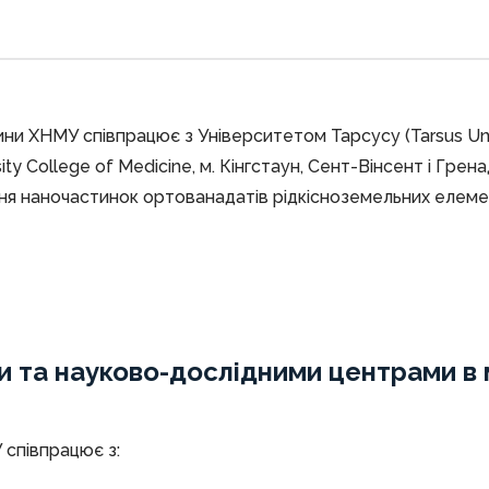
цини ХНМУ співпрацює з Університетом Тарсусу (Tarsus Uni
ity College of Medicine, м. Кінгстаун, Сент-Вінсент і Гре
ння наночастинок ортованадатів рідкісноземельних елемен
ми та науково-дослідними центрами в
 співпрацює з: