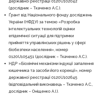
державної реєстрації 0120U102042
(дослідник – Ткаченко А.С.).
Ґрант від Національного фонду досліджень
України (НФДУ) за темою «Розробка
інтелектуальних технологій оцінки
епідемічної ситуації для підтримки
прийняття управлінських рішень у сфері
біобезпеки населення», номер
0120U105451 (дослідник – Ткаченко А.С.).
НДР «Біохімічні механізми індукції запалення
кишечника та засоби його корекції», номер
державної реєстрації 0120U102645
(відповідальний виконавець – Ткаченко А.С.,
дослідник – Оніщенко А.І.).