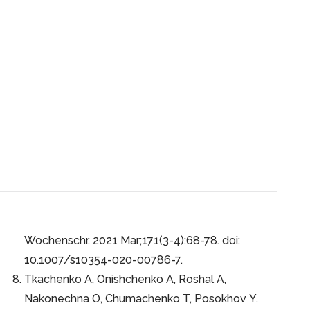
Wochenschr. 2021 Mar;171(3-4):68-78. doi:
10.1007/s10354-020-00786-7.
Tkachenko A, Onishchenko A, Roshal A,
Nakonechna O, Chumachenko T, Posokhov Y.