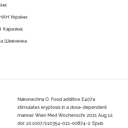
їни;
 НАН України;
. Каразіна;
са Шевченка.
Nakonechna O. Food additive E407a
stimulates eryptosis in a dose-dependent
manner. Wien Med Wochenschr. 2021 Aug 12.
doi: 10.1007/s10354-021-00874-2. Epub