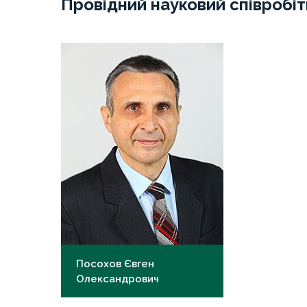
Провідний науковий співробі
Посохов Євген
Олександрович
д-р.хім.н.