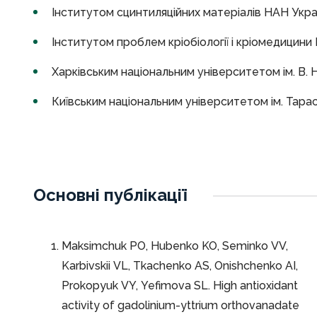
Інститутом сцинтиляційних матеріалів НАН Укра
Інститутом проблем кріобіології і кріомедицини
Харківським національним університетом ім. В. Н
Київським національним університетом ім. Тара
Основні публікації
Maksimchuk PO, Hubenko KO, Seminko VV,
Karbivskii VL, Tkachenko AS, Onishchenko AI,
Prokopyuk VY, Yefimova SL. High antioxidant
activity of gadolinium-yttrium orthovanadate