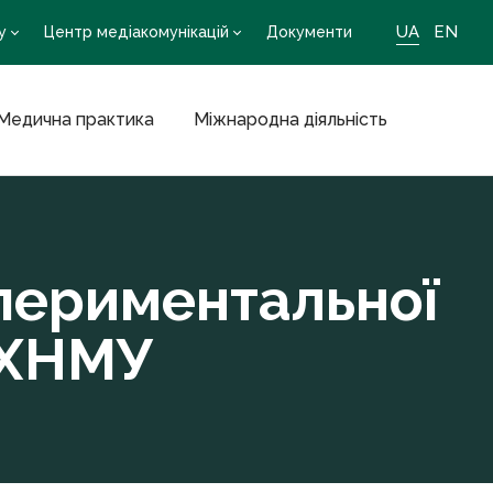
UA
EN
у
Центр медіакомунікацій
Документи
Медична практика
Міжнародна діяльність
спериментальної
 ХНМУ