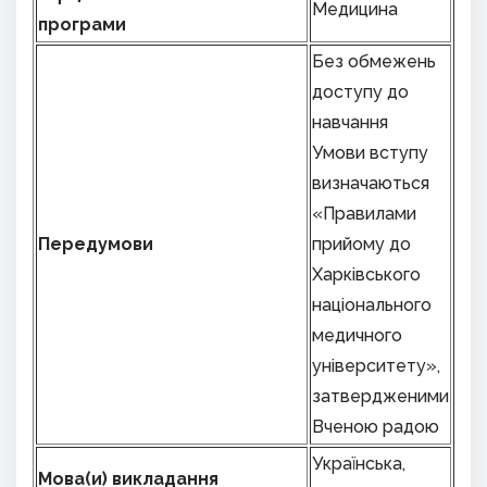
Медицина
програми
Без обмежень
доступу до
навчання
Умови вступу
визначаються
«Правилами
Передумови
прийому до
Харківського
національного
медичного
університету»,
затвердженими
Вченою радою
Українська,
Мова(и) викладання