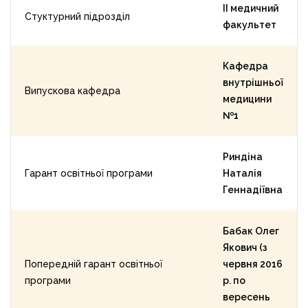
ІІ медичний
Стуктурний підрозділ
факультет
Кафедра
внутрішньої
Випускова кафедра
медицини
№1
Риндіна
Гарант освітньої програми
Наталія
Геннадіївна
Бабак Олег
Якович (з
Попередній гарант освітньої
червня 2016
програми
р. по
вересень