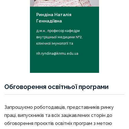
Риндіна Наталія
Геннадіївна
д.м.н., професор кафедри
внутрішньої медицини №2,
клінічної імунології та
алергології імені академіка Л.Т.
nh.ryndina@knmu.edu.ua
Малої
Обговорення освітньої програми
Запрошуємо роботодавців, представників ринку
праці, випускників та всіх зацікавлених сторін до
обговорення проєктів освітніх програм з метою