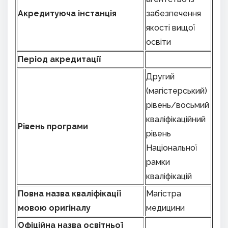
Акредитуюча інстанція
забезпечення
якості вищої
освіти
Період акредитації
Другий
(магістерський)
рівень/восьмий
кваліфікаційний
Рівень програми
рівень
Національної
рамки
кваліфікацій
Повна назва кваліфікації
Магістра
мовою оригіналу
медицини
Офіційна назва освітньої