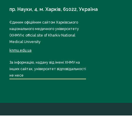
пр. Науки, 4, м. Харків, 61022, Україна
Єдиним офіційним сайтом Харківського
національного медичного університету
(ХНМУ) є official site of Kharkiv National
Medical University
knmu.edu.ua
За інформацію, надану від імені ХНМУ на
інших сайтах, університет відповідальності
не несе
Всі права захищені ХНМУ 2026