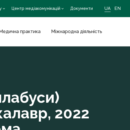
UA
EN
у
Центр медіакомунікацій
Документи
Медична практика
Міжнародна діяльність
илабуси)
алавр, 2022
рма,