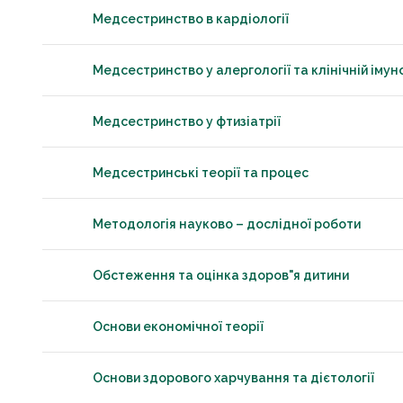
Медсестринство в кардіології
Медсестринство у алергології та клінічній імуно
Медсестринство у фтизіатрії
Медсестринські теорії та процес
Методологія науково – дослідної роботи
Обстеження та оцінка здоров"я дитини
Основи економічної теорії
Основи здорового харчування та дієтології