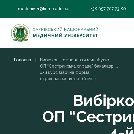
meduniver@knmu.edu.ua
+38 057 707 73 80
Головна
Вибіркові компоненти (силабуси)
ОП “Сестринська справа” бакалавр, 2022
4-й курс (заочна форма,
строк навчання 1 р. 10 міс.)
Вибірко
ОП “Сестри
4-й