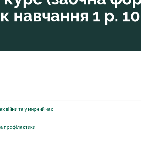
к навчання 1 р. 10 
ах війни та у мирний час
та профілактики