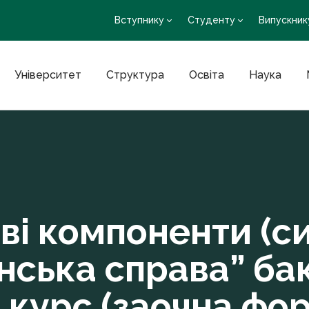
Вступнику
Студенту
Випускник
Університет
Структура
Освіта
Наука
ві компоненти (с
нська справа” бак
 курс (заочна фо