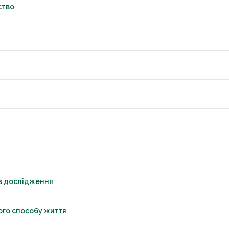
ство
ів дослідження
ого способу життя