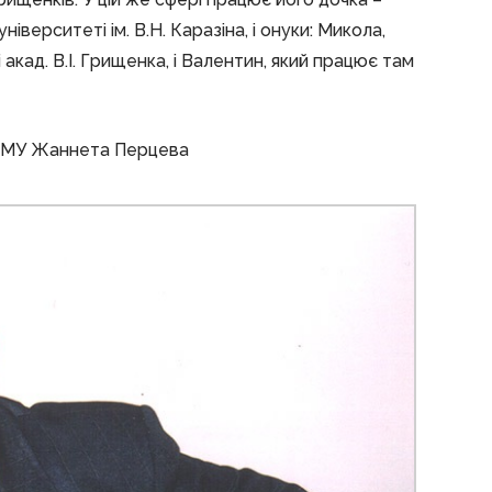
іверситеті ім. В.Н. Каразіна, і онуки: Микола,
акад. В.І. Грищенка, і Валентин, який працює там
ХНМУ Жаннета Перцева