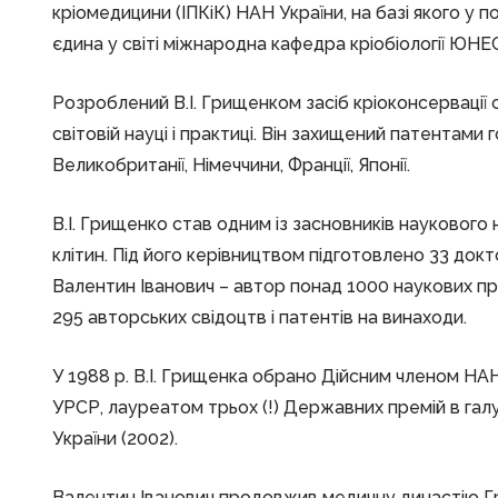
кріомедицини (ІПКіК) НАН України, на базі якого у 
єдина у світі міжнародна кафедра кріобіології ЮНЕ
Розроблений В.І. Грищенком засіб кріоконсервації 
світовій науці і практиці. Він захищений патентами 
Великобританії, Німеччини, Франції, Японії.
В.І. Грищенко став одним із засновників наукового
клітин. Під його керівництвом підготовлено 33 докто
Валентин Іванович – автор понад 1000 наукових праць
295 авторських свідоцтв і патентів на винаходи.
У 1988 р. В.І. Грищенка обрано Дійсним членом НАН 
УРСР, лауреатом трьох (!) Державних премій в галузі
України (2002).
Валентин Іванович продовжив медичну династію Гри