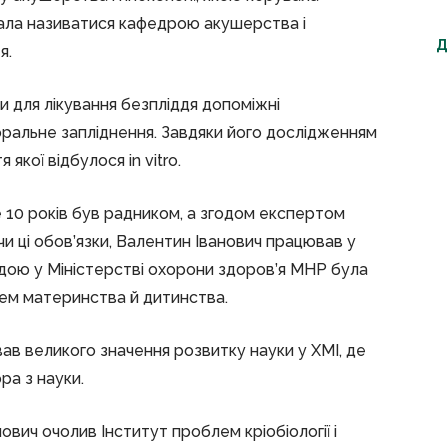
ала називатися кафедрою акушерства і
Д
я.
и для лікування безпліддя допоміжні
поральне запліднення. Завдяки його дослідженням
якої відбулося in vitro.
е 10 років був радником, а згодом експертом
 ці обов’язки, Валентин Іванович працював у
порадою у Міністерстві охорони здоров’я МНР була
лем материнства й дитинства.
вав великого значення розвитку науки у ХМІ, де
ра з науки.
ович очолив Інститут проблем кріобіології і