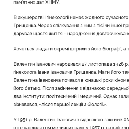
пам’ятних дат ХНМУ.
В акушерстві і гінекології немає жодного сучасного н
Грищенка. Через спілкування з ним з тієї чи іншої пр
дарував щастя життя – народження довгоочікувано
Хочеться згадати окремі штрихи з його біографії, а
Валентин Іванович народився 27 листопада 1928 р.
гінеколога Івана Івановича Грищенка. Мати його т
Валентина Івановича почався в юнацькі роки кіноме
його батько. Після закінчення з відзнакою середньої
два інститути: політехнічний і медичний. Однак зал
зізнавався, «після першої лекції з біології».
У 1951 р. Валентин Іванович з відзнакою закінчив Х
вже кандидатом медичних наук у 1957 р. на кафедру