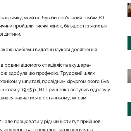
апрямку, який не був би пов’язаний з ім’ям В.І.
ичини пройшли тисячі жінок, більшості з яких він
ї дитини.
 також найбільш видатні наукові досягнення.
 в родині відомого спеціаліста акушера-
акож здобула цю професію. Трудовий шлях
ханіком у шпиталі, провідним хірургом якого був
 школи у 1945 р., В.І. Грищенко вступив одразу у
ишився навчатися в останньому, як сам
МІ, але працювати у рідний інститут прийшов
 акушерства і гінекології, якою керувала