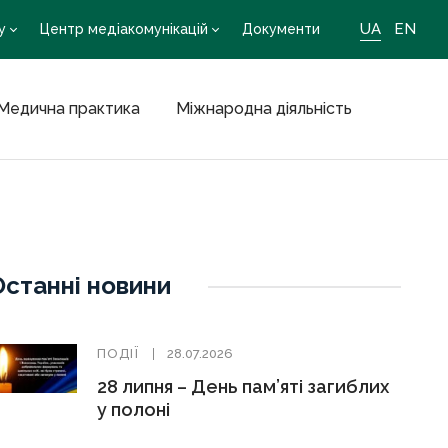
UA
EN
у
Центр медіакомунікацій
Документи
Медична практика
Міжнародна діяльність
Останні новини
ПОДІЇ
28.07.2026
28 липня – День пам’яті загиблих
у полоні