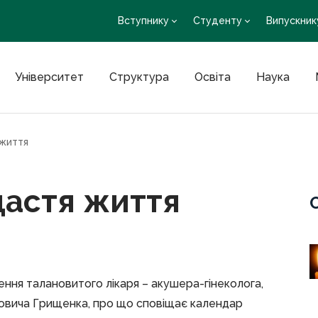
Вступнику
Студенту
Випускник
Університет
Структура
Освіта
Наука
 життя
щастя життя
ення талановитого лікаря – акушера-гінеколога,
ановича Грищенка, про що сповіщає календар