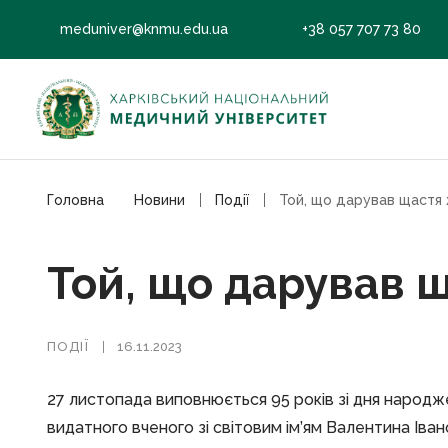
meduniver@knmu.edu.ua
+38 057 707 73 80
Головна
Новини
Події
Той, що дарував щастя
Той, що дарував 
ПОДІЇ
16.11.2023
27 листопада виповнюється 95 років зі дня народж
видатного вченого зі світовим ім’ям Валентина Ів