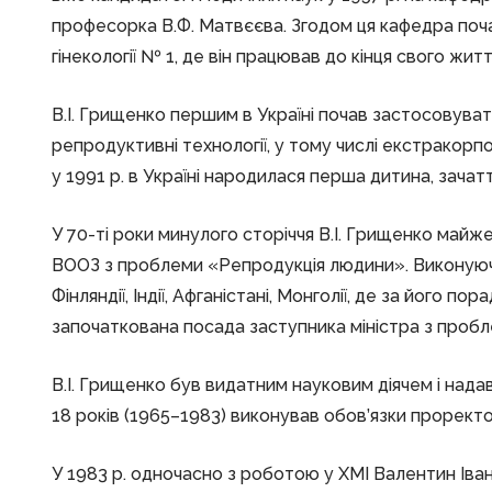
професорка В.Ф. Матвєєва. Згодом ця кафедра поч
гінекології № 1, де він працював до кінця свого житт
В.І. Грищенко першим в Україні почав застосовуват
репродуктивні технології, у тому числі екстракор
у 1991 р. в Україні народилася перша дитина, зачаття 
У 70-ті роки минулого сторіччя В.І. Грищенко майж
ВООЗ з проблеми «Репродукція людини». Виконуючи
Фінляндії, Індії, Афганістані, Монголії, де за його 
започаткована посада заступника міністра з проб
В.І. Грищенко був видатним науковим діячем і нада
18 років (1965–1983) виконував обов’язки проректо
У 1983 р. одночасно з роботою у ХМІ Валентин Іван