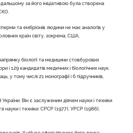
подальшому за його ініціативою була створена
СКО.
сперми та ембріонів людини не має аналогів у
головних країн світу, зокрема, США,
 напрямку біології та медицини стовбурових
ри і 129 кандидатів медичних і біологічних наук.
, у тому числі 21 монографії і 6 підручників,
України. Він є заслуженим діячем науки і техніки
 науки і техніки: СРСР (1977), УРСР (1986),
щенків. У цій же сфері працює його дочка –