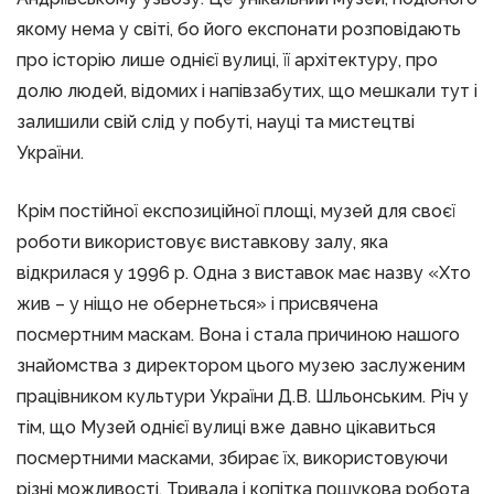
якому нема у світі, бо його експонати розповідають
про історію лише однієї вулиці, її архітектуру, про
долю людей, відомих і напівзабутих, що мешкали тут і
залишили свій слід у побуті, науці та мистецтві
України.
Крім постійної експозиційної площі, музей для своєї
роботи використовує виставкову залу, яка
відкрилася у 1996 р. Одна з виставок має назву «Хто
жив – у ніщо не обернеться» і присвячена
посмертним маскам. Вона і стала причиною нашого
знайомства з директором цього музею заслуженим
працівником культури України Д.В. Шльонським. Річ у
тім, що Музей однієї вулиці вже давно цікавиться
посмертними масками, збирає їх, використовуючи
різні можливості. Тривала і копітка пошукова робота