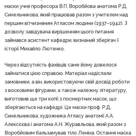
маски учня професора В.П. Воробйова анатома Р.Д.
Синельникова, який працював разом з учителем над
першим вітчизняним Атласом людини (1937–1942). З
дозволу завідувача вирішенням цього питання
займався асистент кафедри, визнаний зберігач її
історії Михайло Лютенко.
Через відсутність фахівців саме йому довелося
займатися цією справою. Матеріал надіслали
замовники, а він, використовуючи свій досвід роботи
з восковими фігурами, а також належну літературу,
виготовив ще три копії з посмертних масок, що
зберігаються на кафедрі. Це маски проф. Р.Д.
Синельникова, художника Атласу анатомії А.А.
Алексєєва і анатома А.Н. Журавльова, який разом з
Воробйовим бальзамував тіло Леніна. Остання маска