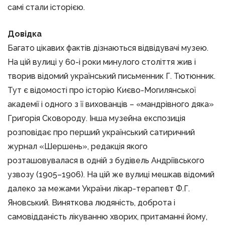
самі стали історією.
Довідка
Багато цікавих фактів дізнаються відвідувачі музею.
На цій вулиці у 60-і роки минулого століття жив і
творив відомий український письменник Г. Тютюнник.
Тут є відомості про історію Києво-Могилянської
академії і одного з її вихованців – «мандрівного дяка»
Григорія Сковороду. Інша музейна експозиція
розповідає про перший український сатиричний
журнал «Шершень», редакція якого
розташовувалася в одній з будівель Андріївського
узвозу (1905–1906). На цій же вулиці мешкав відомий
далеко за межами України лікар-терапевт Ф.Г.
Яновський. Виняткова людяність, доброта і
самовідданість лікуванню хворих, притаманні йому,