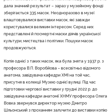
дала значний результат – зараз у музейному фонді
зберігається 335 масок. Неодноразово в музеї
влаштовувалися виставки масок, які завжди
користувалися великим інтересом. Серед них
представлені й посмертні маски діячів української
культури, мистецтва і політики. Пошуки масок
продовжуються.
Копія однієї з таких масок, яка була знята у 1937 р. з
професора В.П. Воробйова – всесвітньо відомого
анатома, завідувача кафедри ХМІ на той час,
присутня в колекції Музею однієї вулиці. Під час
підготовки чергової виставки у грудні 2022 р. до
завідувача кафедри анатомії ХНМУ професора Олега
Вовка звернувся директор музею Дмитро
Шльонський з проханням залучити до виставки копію