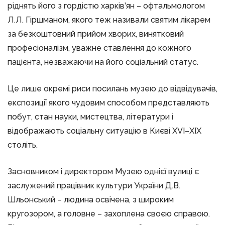
ріднять його з гордістю харків’ян – офтальмологом
Л.Л. Гіршманом, якого теж називали святим лікарем
за безкоштовний прийом хворих, винятковий
професіоналізм, уважне ставлення до кожного
пацієнта, незважаючи на його соціальний статус.
Це лише окремі риси посилань музею до відвідувачів,
експозиції якого чудовим способом представляють
побут, стан науки, мистецтва, літератури і
відображають соціальну ситуацію в Києві XVI–XIX
століть.
Засновником і директором Музею однієї вулиці є
заслужений працівник культури України Д.В.
Шльонський – людина освічена, з широким
кругозором, а головне – захоплена своєю справою.