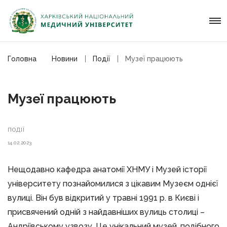
Головна
Новини
Події
Музеї працюють
Музеї працюють
ПОДІЇ
14.02.2023
Нещодавно кафедра анатомії ХНМУ і Музей історії
університету познайомилися з цікавим Музеєм однієї
вулиці. Він був відкритий у травні 1991 р. в Києві і
присвячений одній з найдавніших вулиць столиці –
Андріївському узвозу. Це унікальний музей, подібного