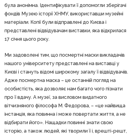
була анонімна. Ідентифікувати її допомогли зберігачі
фондів Музею історії ХНМУ, використавши музейні
матеріали. Копії були відправлені до Києва і
представлені відвідувачам виставки, яка відкрилася
17 січня цього року.
Ми задоволені тим, що посмертні маски викладачів
нашого університету представлені на виставці у
Києві і стануть відомі широкому загалу її відвідувачів.
Адже посмертна маска – це останній погляд на
особистість, яка дозволяє нам багато чого пізнати
про її вдачу. А музеї, за висловом видатного
вітчизняного філософа М. Федорова, – «це найвища
інстанція, яка повинна і може повертати життя, а не
відбирати його». Нащадки повинні знати свою
історію, а також людей, які творили її і, врешті-решт,