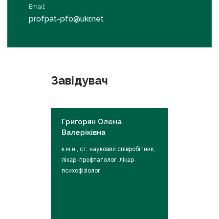
Email:
profpat-pfo@ukr.net
Завідувач
Григорян Олена
Валеріківна
к.м.н., ст. науковий співробітник,
лікар-профпатолог, лікар-
психофізіолог