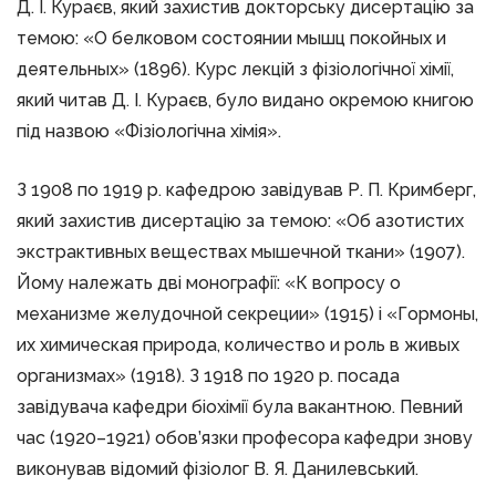
Д. І. Кураєв, який захистив докторську дисертацію за
темою: «О белковом состоянии мышц покойных и
деятельных» (1896). Курс лекцій з фізіологічної хімії,
який читав Д. І. Кураєв, було видано окремою книгою
під назвою «Фізіологічна хімія».
З 1908 по 1919 р. кафедрою завідував Р. П. Кримберг,
який захистив дисертацію за темою: «Об азотистих
экстрактивных веществах мышечной ткани» (1907).
Йому належать дві монографії: «К вопросу о
механизме желудочной секреции» (1915) і «Гормоны,
их химическая природа, количество и роль в живых
организмах» (1918). З 1918 по 1920 р. посада
завідувача кафедри біохімії була вакантною. Певний
час (1920–1921) обов’язки професора кафедри знову
виконував відомий фізіолог В. Я. Данилевський.