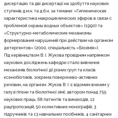
дисертацію та дві дисертації на здобуття наукових
ступенів д.м.н. та д.б.н. за темами: «Гигиеническая
характеристика макроциклических эфиров в связи с
проблемой охраны водных объектов» (1990) та
«Структурно-метаболические механизмы
формирования нарушений при действии на организм
детергентов» (2000, спеціальність «Біохімія»).
Під керівництвом В. І. Жукова провідним напрямком
наукових досліджень кафедри стало вивчення
механізмів біологічної дії різних груп та класів
ксенобіотиків, зокрема поверхнево-активних
речовин, на організм. Жуков В. І. є відомим вченим у
галузі гігієни та біологічної хімії, автором понад 755
наукових праць, 68 патентів та винаходів, 12
рацпропозицій, 50 колективних монографій, 3
підручників та 13 навчальних посібників, 4 санітарних