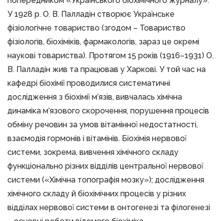
попередником «Українського біохімічного журналу».
У 1928 р. О. В. Палладін створює Українське
фізіологічне товариство (згодом – Товариство
фізіологів, біохіміків, фармакологів, зараз це окремі
наукові товариства). Протягом 15 років (1916–1931) О.
В. Палладін жив та працював у Харкові. У той час на
кафедрі біохімії проводилися систематичні
дослідження з біохімії м’язів, вивчалась хімічна
динаміка м’язового скорочення, порушення процесів
обміну речовин за умов вітамінної недостатності,
взаємодія гормонів і вітамінів. Біохімія нервової
системи, зокрема, вивчення хімічного складу
функціонально різних відділів центральної нервової
системи («Хімічна топографія мозку»); дослідження
хімічного складу й біохімічних процесів у різних
відділах нервової системи в онтогенезі та філогенезі