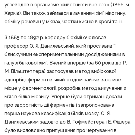
углеводов в организме животных и вне его» (1866, м.
Харків). Він також займався вивченням хімії нікотину,
обміну речовин у м’язах, частки кисню в крові та ін.
З 1885 по 1892 р. кафедру біохімії очолював
професор О. Я. Данилевський, який прославив її
блискучими експериментальними дослідженнями в
галузі білкової хімії. Вчений вперше (за 60 років до Р.
М. Вільштеттера) застосував метод вибіркової
адсорбції ферментів, який згодом зайняв важливе
місце у ферментології, розробив метод вилучення з
м’язів білка міозину. Уперше були отримані докази
про зворотність дії ферментів і запропонована
перша наукова класифікація білків мозку. О. Я.
Данилевським задовго до В. Гофмейстера і Е. Фішера
було висловлено припущення про чергування в