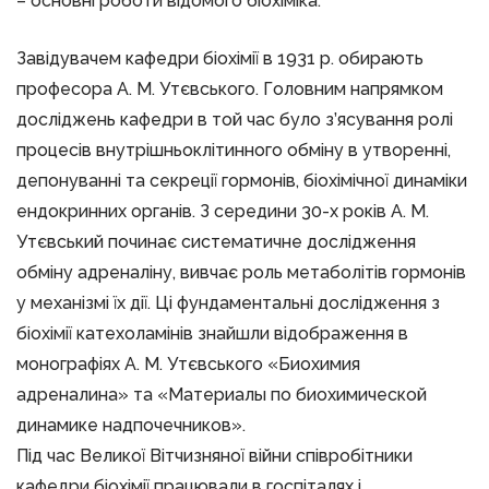
– основні роботи відомого біохіміка.
Завідувачем кафедри біохімії в 1931 р. обирають
професора А. М. Утєвського. Головним напрямком
досліджень кафедри в той час було з’ясування ролі
процесів внутрішньоклітинного обміну в утворенні,
депонуванні та секреції гормонів, біохімічної динаміки
ендокринних органів. З середини 30-х років А. М.
Утєвський починає систематичне дослідження
обміну адреналіну, вивчає роль метаболітів гормонів
у механізмі їх дії. Ці фундаментальні дослідження з
біохімії катехоламінів знайшли відображення в
монографіях А. М. Утєвського «Биохимия
адреналина» та «Материалы по биохимической
динамике надпочечников».
Під час Великої Вітчизняної війни співробітники
кафедри біохімії працювали в госпіталях і