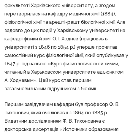
факультеті Харківського університету, а згодом
перетворилася на кафедру медичної хімії (1884),
фізіологічної хімії та врешті-решт біологічної хімії. Але
задовго до цих подій у Харківському університеті на
кафедрі фізики й хімії О. І. Ходнєв (працював в
університеті з 1846 по 1854 р.) уперше прочитав
самостійний курс фізіологічної хімії, який опублікував у
1847 р. під назвою «Курс физиологической химии,
читанный в Харьковском университете адъюнктом
А. Ходневым». Цей курс став першим
загальновизнаним підручником з біохімії.
Першим завідувачем кафедри був професор Ф. В.
Тихонович, який очолював її з 1864 по 1885 p.
Видатним дослідженням Ф. В. Тихоновича є
докторська дисертація «Источники образования