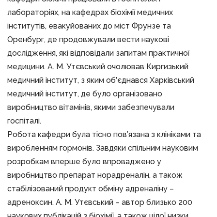
лабораторіях, на кафедрах біохімії медичних
інститутів, евакуйованих до міст Фрунзе та
Оренбург, де продовжували вести наукові
дослідження, які відповідали запитам практичної
медицини. А. М. Утєвський очолював Киргизький
медичний інститут, з яким об’єднався Харківський
медичний інститут, де було організовано
виробництво вітамінів, якими забезпечували
госпіталі.
Робота кафедри була тісно пов’язана з клініками та
виробленням гормонів. Завдяки спільним науковим
розробкам вперше було впроваджено у
виробництво препарат норадреналін, а також
стабілізований продукт обміну адреналіну –
адреноксин. А. М. Утєвський – автор близько 200
наукових публікацій з біохімії, а також цілої низки