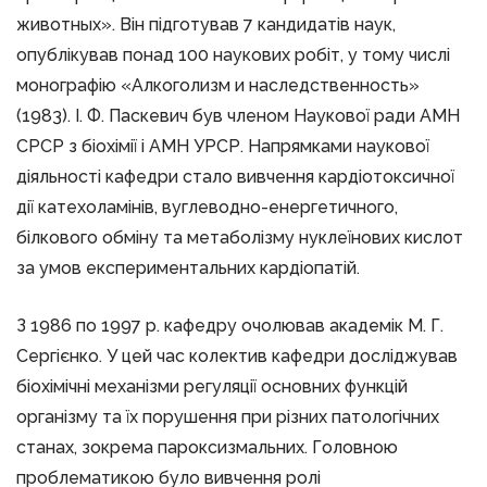
животных». Він підготував 7 кандидатів наук,
опублікував понад 100 наукових робіт, у тому числі
монографію «Алкоголизм и наследственность»
(1983). І. Ф. Паскевич був членом Наукової ради АМН
СРСР з біохімії і АМН УРСР. Напрямками наукової
діяльності кафедри стало вивчення кардіотоксичної
дії катехоламінів, вуглеводно-енергетичного,
білкового обміну та метаболізму нуклеїнових кислот
за умов експериментальних кардіопатій.
З 1986 по 1997 р. кафедру очолював академік М. Г.
Сергієнко. У цей час колектив кафедри досліджував
біохімічні механізми регуляції основних функцій
організму та їх порушення при різних патологічних
станах, зокрема пароксизмальних. Головною
проблематикою було вивчення ролі