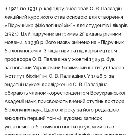
З 1921 по 1931 р. кафедру очолював О. В. Палладін,
лекційний курс якого став основою для створення
«Підручника фізіологічної хімії» для студентів і лікарів
(1924). Цей підручник витримав 25 видань різними
мовами, з 1938 р. його назву змінено на «Підручник
біологічної хімії». З ініціативи та під керівництвом
професора О. В. Палладіна у жовтні 1925 р. був
заснований Український біохімічний інститут (зараз
Інститут біохімії ім. О. В. Палладіна). У 1926 р. за
видатні наукові дослідження О. В. Палладіна
обирають членом-кореспондентом Всеукраїнської
Академії наук, присвоюють вчений ступінь доктора
біологічних наук. Цього ж року за його редакцією
виходить перший том «Наукових записок
українського біохімічного інституту», який став