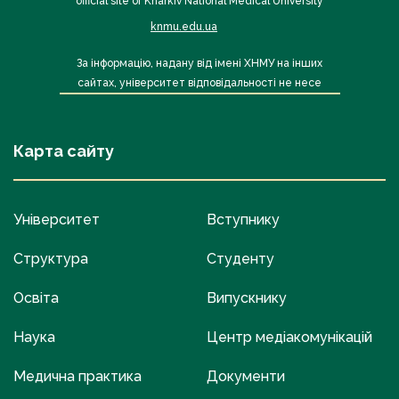
official site of Kharkiv National Medical University
knmu.edu.ua
За інформацію, надану від імені ХНМУ на інших
сайтах, університет відповідальності не несе
Карта сайту
Університет
Вступнику
Структура
Студенту
Освіта
Випускнику
Наука
Центр медіакомунікацій
Медична практика
Документи