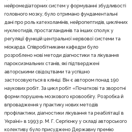
нейромедіаторних систем у формуванні збудливості
головного мозку, було отримано фундаментальні
дані про роль катехоламінів, нейропептидів, циклічних
нуклеотидів, простагландинів та інших сполук у
регуляції функцій центральної нервової системи та
міокарда. Співробітниками кафедри було
розроблено нові методи діагностики та лікування
пароксизмальних станів, які підтверджені
авторськими свідоцтвами та успішно
застосовуються в клініці. Він є автором понад 190
наукових робіт. За цикл робіт «Початкові та зворотні
форми порушень мозкового кровообігу. Розробка й
впровадження у практику нових методів
профілактики, діагностики лікування та реабілітації в
Україні» в 1993 р. М. Г. Сергієнку у складі авторського
колективу було присуджено Державну премію