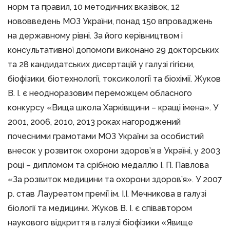
норм та правил, 10 методичних вказівок, 12
нововведень МОЗ України, понад 150 впроваджень
на державному рівні. За його керівництвом і
консультативної допомоги виконано 29 докторських
та 28 кандидатських дисертацій у галузі гігієни,
біофізики, біотехнології, токсикології та біохімії. Жуков
В. І. є неодноразовим переможцем обласного
конкурсу «Вища школа Харківщини – кращі імена». У
2001, 2006, 2010, 2013 роках нагороджений
почесними грамотами МОЗ України за особистий
внесок у розвиток охорони здоров’я в Україні, у 2003
році – дипломом та срібною медаллю І. П. Павлова
«За розвиток медицини та охорони здоров’я». У 2007
р. став Лауреатом премії ім. І.І. Мечникова в галузі
біології та медицини. Жуков В. І. є співавтором
наукового відкриття в галузі біофізики «Явище