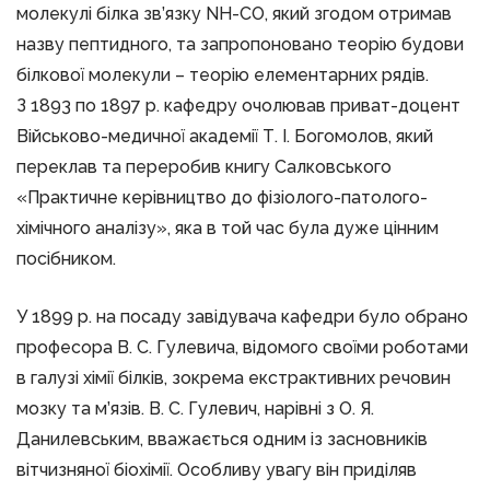
молекулі білка зв’язку NH-CO, який згодом отримав
назву пептидного, та запропоновано теорію будови
білкової молекули – теорію елементарних рядів.
З 1893 по 1897 р. кафедру очолював приват-доцент
Військово-медичної академії Т. І. Богомолов, який
переклав та переробив книгу Салковського
«Практичне керівництво до фізіолого-патолого-
хімічного аналізу», яка в той час була дуже цінним
посібником.
У 1899 р. на посаду завідувача кафедри було обрано
професора В. С. Гулевича, відомого своїми роботами
в галузі хімії білків, зокрема екстрактивних речовин
мозку та м’язів. B. C. Гулевич, нарівні з О. Я.
Данилевським, вважається одним із засновників
вітчизняної біохімії. Особливу увагу він приділяв