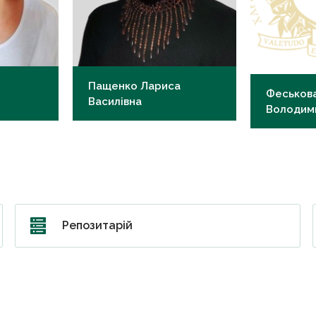
Пащенко Лариса
Феськова
Василівна
Володим
старший лаборант
старший ла
u.ua
Репозитарій