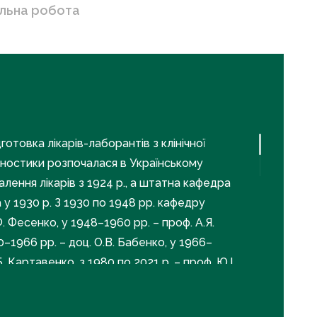
альна робота
готовка лікарів-лаборантів з клінічної
гностики розпочалася в Українському
алення лікарів з 1924 р., а штатна кафедра
 у 1930 р. З 1930 по 1948 рр. кафедру
. Фесенко, у 1948–1960 рр. – проф. А.Я.
0–1966 рр. – доц. О.В. Бабенко, у 1966–
Б. Картавенко, з 1980 по 2021 р. – проф. Ю.І.
 дотепер – доц. О.В. Сіренко. У 2022 р. через
ківської медичної академії післядипломної