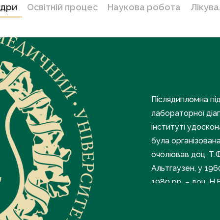
едри
Освітній процес
Наукова робота
Лікув
Післядипломна під
лабораторної діа
інституті удоскон
була організована
очолював доц. Т.Ф
Альтгаузен, у 196
1980 рр. – доц. Н.
Ткач, а з 2021 р. і
реорганізацію Хар