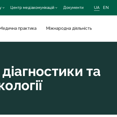
UA
EN
у
Центр медіакомунікацій
Документи
Медична практика
Міжнародна діяльність
 діагностики та
ології