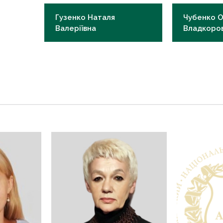
Гузенко Наталя
Чубенко 
Валеріївна
Владкоро
Відповідальна за навчальну
Відповідальн
роботу, к.фарм. н., доцент
роботу, к.фар
im.asoian@knmu.edu.ua
ov.chubenko