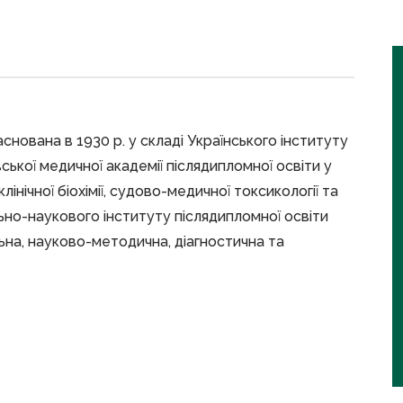
снована в 1930 р. у складі Українського інституту
вської медичної академії післядипломної освіти у
клінічної біохімії, судово-медичної токсикології та
ьно-наукового інституту післядипломної освіти
ьна, науково-методична, діагностична та