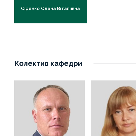
Сіренко Олена Віталіївна
к.мед.н., доцент
ov.sirenko@knmu.edu.ua
Колектив кафедри