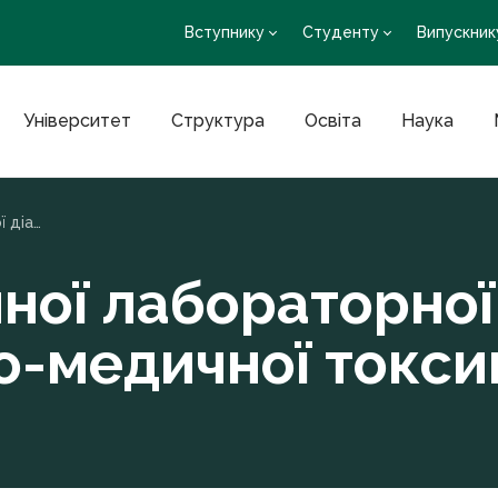
Вступнику
Студенту
Випускник
Університет
Структура
Освіта
Наука
Кафедра клінічної лабораторної діагностики та судово-медичної токсикології
ної лабораторної
о-медичної токсик