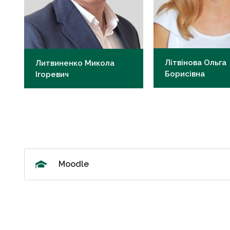
Літвінова Ольга
Литвиненко Микола
Борисівна
Ігоревич
д.філ., асистент
к.мед.н., доцент
ob.litvinova@knmu.ed
mi.lytvynenko@knmu.edu.ua
Moodle