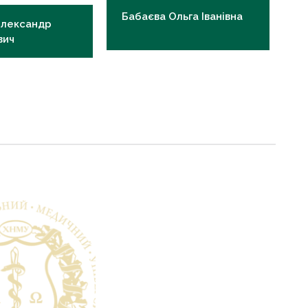
Бабаєва Ольга Іванівна
Олександр
вич
Відповідальна за лікувальну
ий за наукову
роботу, к.мед.н., доцент
м. н., доцент
oi.babaieva@knmu.edu.ua
@knmu.edu.ua