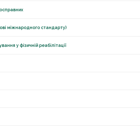
носправних
нові міжнародного стандарту)
ання у фізичній реабілітації