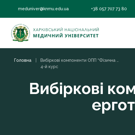
meduniver@knmu.edu.ua
+38 057 707 73 80
Головна
Вибіркові компоненти ОПП “Фізична терапія, ерготерапія” Бакалавр, 2022
4-й курс
Вибіркові ко
ергот