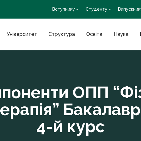
Вступнику
Студенту
Випускник
Університет
Структура
Освіта
Наука
мпоненти ОПП “Фіз
ерапія” Бакалавр
4-й курс