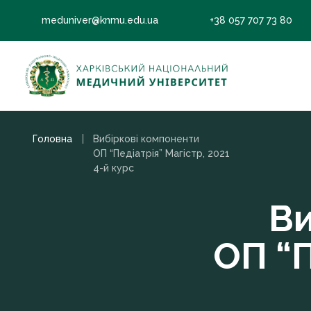
meduniver@knmu.edu.ua
+38 057 707 73 80
Головна
Вибіркові компоненти
ОП “Педіатрія” Магістр, 2021
4-й курс
Ви
ОП “П