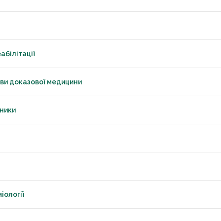
абілітації
нови доказової медицини
зники
іології