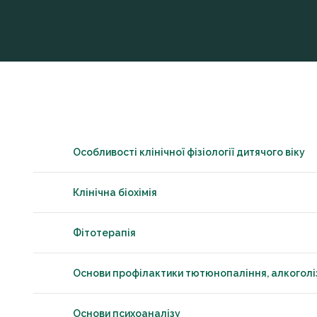
Особливості клінічної фізіології дитячого віку
Клінічна біохімія
Фітотерапія
Основи профілактики тютюнопаління, алкоголіз
Основи психоаналізу