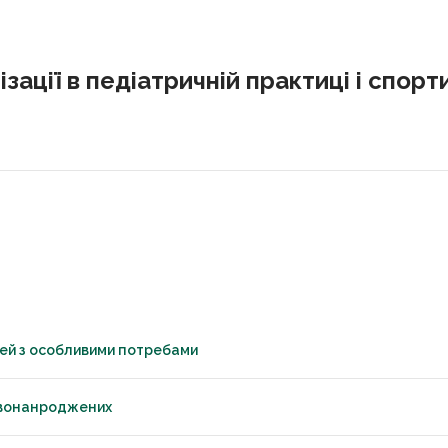
ізації в педіатричній практиці і спор
тей з особливими потребами
овонанроджених