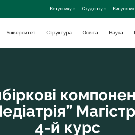
Вступнику
Студенту
Випускник
Університет
Структура
Освіта
Наука
біркові компоне
едіатрія” Магістр
4-й курс