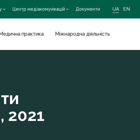
UA
EN
у
Центр медіакомунікацій
Документи
Медична практика
Міжнародна діяльність
нти
, 2021