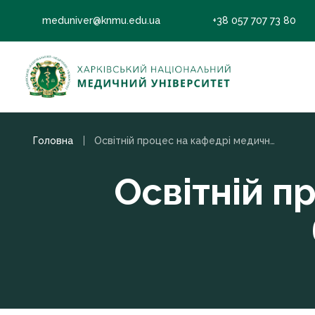
meduniver@knmu.edu.ua
+38 057 707 73 80
Головна
Освітній процес на кафедрі медичної та біоорганічної хімії
Освітній п