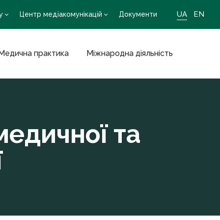
UA
EN
у
Центр медіакомунікацій
Документи
Медична практика
Міжнародна діяльність
медичної та
ї