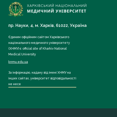
пр. Науки, 4, м. Харків, 61022, Україна
Єдиним офіційним сайтом Харківського
національного медичного університету
(ХНМУ) є official site of Kharkiv National
Medical University
knmu.edu.ua
За інформацію, надану від імені ХНМУ на
інших сайтах, університет відповідальності
не несе