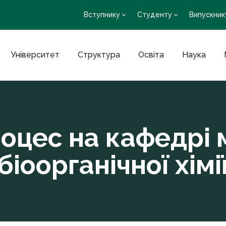
Вступнику
Студенту
Випускник
Університет
Структура
Освіта
Наука
роцес на кафедрі 
біоорганічної хімі