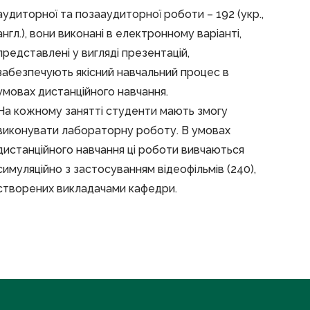
аудиторної та позааудиторної роботи – 192 (укр.,
англ.), вони виконані в електронному варіанті,
представлені у вигляді презентацій,
забезпечують якісний навчальний процес в
умовах дистанційного навчання.
На кожному занятті студенти мають змогу
виконувати лабораторну роботу. В умовах
дистанційного навчання ці роботи вивчаються
симуляційно з застосуванням відеофільмів (240),
створених викладачами кафедри.