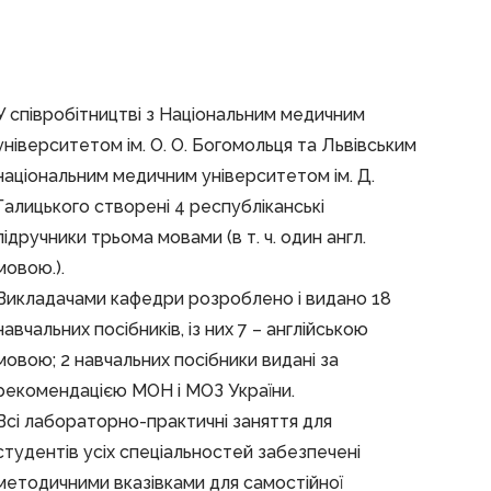
У співробітництві з Національним медичним
університетом ім. О. О. Богомольця та Львівським
національним медичним університетом ім. Д.
Галицького створені 4 республіканські
підручники трьома мовами (в т. ч. один англ.
мовою.).
Викладачами кафедри розроблено і видано 18
навчальних посібників, із них 7 – англійською
мовою; 2 навчальних посібники видані за
рекомендацією МОН і МОЗ України.
Всі лабораторно-практичні заняття для
студентів усіх спеціальностей забезпечені
методичними вказівками для самостійної