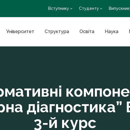
Вступнику
Студенту
Випускник
Університет
Структура
Освіта
Наука
рмативні компоне
на діагностика” 
3-й курс