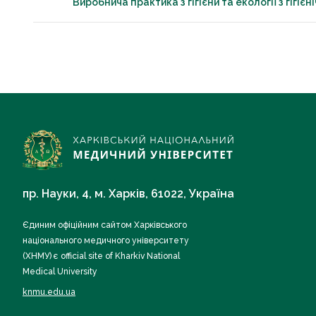
Виробнича практика з гігієни та екології з гігі
пр. Науки, 4, м. Харків, 61022, Україна
Єдиним офіційним сайтом Харківського
національного медичного університету
(ХНМУ) є official site of Kharkiv National
Medical University
knmu.edu.ua