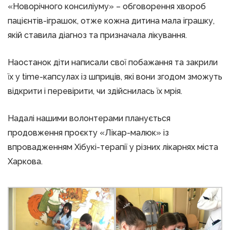
«Новорічного консиліуму» – обговорення хвороб
пацієнтів-іграшок, отже кожна дитина мала іграшку,
якій ставила діагноз та призначала лікування.
Наостанок діти написали свої побажання та закрили
їх у time-капсулах із шприців, які вони згодом зможуть
відкрити і перевірити, чи здійснилась їх мрія.
Надалі нашими волонтерами планується
продовження проєкту «Лікар-малюк» із
впровадженням Хібукі-терапії у різних лікарнях міста
Харкова.