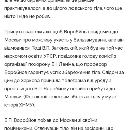
але не до окремих органів, як це раніше
практикувалося, а до цілого людського тіла, чого ще
ніхто і ніде не робив.
Присутні наполягали, щоб Воробйов повідомив до
Москви про можливу участь у бальзамуванні, але він
відмовився. Тоді В.П. Затонський, який був на той час
наркомом освіти УРСР, повідомив голову комісії з
організації похорону В.І. Леніна, що професор
Воробйов гарантує успіх збереження тіла. Слідом за
цим до Харкова прийшла телеграма від уряду з
пропозицією В.П. Воробйову негайно прибути до
Москви. (Фотокопії телеграм зберігаються у музеї
історії ХНМУ).
В.П. Воробйов поїхав до Москви зі своїми
помічниками. Оглянувши тіло, він на засіданні, що