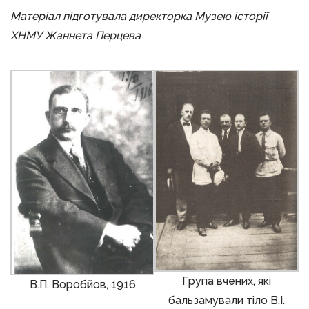
Матеріал підготувала директорка Музею історії
ХНМУ Жаннета Перцева
Група вчених, які
В.П. Воробйов, 1916
бальзамували тіло В.І.