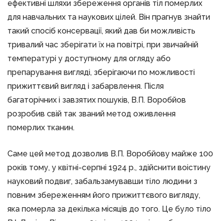
ефективні шляхи збереження органів тіл померлих
для навчальних та наукових цілей. Він прагнув знайти
такий спосіб консервації, який дав би можливість
тривалий час зберігати їх на повітрі, при звичайній
температурі у доступному для огляду або
препарування вигляді, зберігаючи по можливості
прижиттєвий вигляд і забарвлення. Після
багаторічних і завзятих пошуків, В.П. Воробйов
розробив свій так званий метод оживлення
померлих тканин.
Саме цей метод дозволив В.П. Воробйову майже 100
років тому, у квітні-серпні 1924 р., здійснити воістину
науковий подвиг, забальзамувавши тіло людини з
повним збереженням його прижиттєвого вигляду,
яка померла за декілька місяців до того. Це було тіло