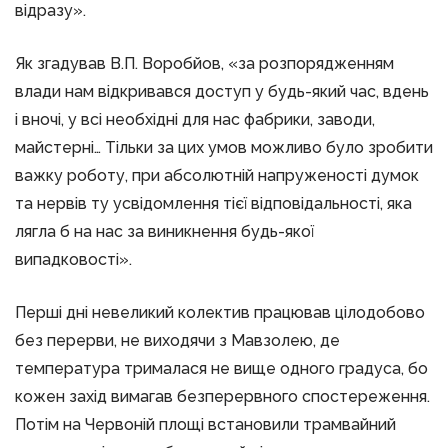
відразу».
Як згадував В.П. Воробйов, «за розпорядженням
влади нам відкривався доступ у будь-який час, вдень
і вночі, у всі необхідні для нас фабрики, заводи,
майстерні… Тільки за цих умов можливо було зробити
важку роботу, при абсолютній напруженості думок
та нервів ту усвідомлення тієї відповідальності, яка
лягла б на нас за виникнення будь-якої
випадковості».
Перші дні невеликий колектив працював цілодобово
без перерви, не виходячи з Мавзолею, де
температура трималася не вище одного градуса, бо
кожен захід вимагав безперервного спостереження.
Потім на Червоній площі встановили трамвайний