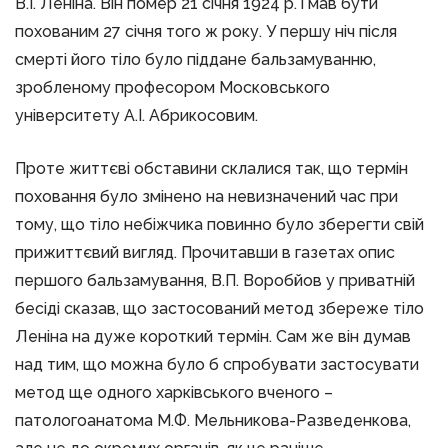
В.І. Леніна. Він помер 21 січня 1924 р. і мав бути
похованим 27 січня того ж року. У першу ніч після
смерті його тіло було піддане бальзамуванню,
зробленому професором Московського
університету А.І. Абрикосовим.
Проте життєві обставини склалися так, що термін
поховання було змінено на невизначений час при
тому, що тіло небіжчика повинно було зберегти свій
прижиттєвий вигляд. Прочитавши в газетах опис
першого бальзамування, В.П. Воробйов у приватній
бесіді сказав, що застосований метод збереже тіло
Леніна на дуже короткий термін. Сам же він думав
над тим, що можна було б спробувати застосувати
метод ще одного харківського вченого –
патологоанатома М.Ф. Мельникова-Разведенкова,