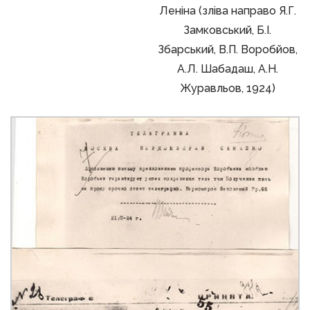
Леніна (зліва направо Я.Г.
Замковський, Б.І.
Збарський, В.П. Воробйов,
А.Л. Шабадаш, А.Н.
Журавльов, 1924)