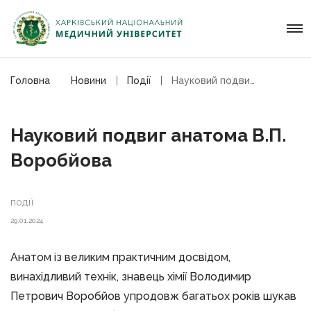
Головна
Новини
Події
Науковий подвиг анатома В.П. Воробйова
Науковий подвиг анатома В.П.
Воробйова
ПОДІЇ
29.01.2024
Анатом із великим практичним досвідом,
винахідливий технік, знавець хімії Володимир
Петрович Воробйов упродовж багатьох років шукав