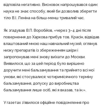
відповіла негативно. Висновок напрошувався один:
наука не знає способу, який би дозволив зберегти
тіло В.І. Леніна на більш-менш тривалий час.
Як згадував В.П. Воробйов, «через 3–4 дні після
повернення до Харкова прибув тов. Красін, відвідав
влаштований мною наш навчальний музей, оглянув
низку препаратів із збереженням шкіри і
запропонував мені знову виїхати до Москви.
Виявилося, що за цей період було вирішено
доручити мені бальзамування та прийнято всі мої
умови, які стосувалися: чотиримісячного терміну
бальзамування, допуску до виробництва
бальзамування лише осіб, які я вказав, та ін.».
У газетах з’явилося офіційне повідомлення про