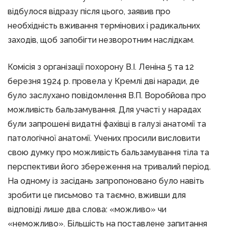
відбулося відразу після цього, заявив про
необхідність вживання термінових і радикальних
заходів, щоб запобігти незворотним наслідкам.
Комісія з організації похорону В.І. Леніна 5 та 12
березня 1924 р. провела у Кремлі дві наради, де
було заслухано повідомлення В.П. Воробйова про
можливість бальзамування. Для участі у нарадах
були запрошені видатні фахівці в галузі анатомії та
патологічної анатомії. Учених просили висловити
свою думку про можливість бальзамування тіла та
перспективи його збереження на тривалий період.
На одному із засідань запропоновано було навіть
зробити це письмово та таємно, вживши для
відповіді лише два слова: «можливо» чи
«неможливо». Більшість на поставлене запитання