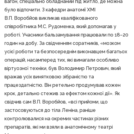
вагон, спеціально обладнаний під житло, де можна
було відпочити. З кафедри анатомії ХМІ
В.П. Воробйов викликав кваліфікованого
співробітника М.С. Рудоменка, який допомагав у
роботі. Учасники бальзамування працювали по 18–20
годин на добу. За свідченням соратників, «мозком
усієї роботи та безпосереднім виконавцем багатьох
операцій, насамперед тих, які вимагали особливо
віртуозної техніки, був Володимир Петрович, який
вражав усіх винятковою зібраністю та
працездатністю. Він ретельно продумував кожен
крок, детально стежив за ефектом кожної дії». Як
свідчив сам В.П. Воробйов, «всі прийоми, що
застосовуються до тіла Леніна, раніше
контролювалися на окремих частинах різних
препаратів, які ми взяли в анатомічному театрі