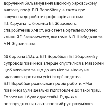
доручення бальзамування відомому харківському
анатому проф. В.П. Воробйову, а також про
залучення до роботи професорів анатома
П.І. Карузіна та біохіміка Б.І. Збарського,
співробітників ХМІ ст. асистента офтальмологічної
клініки Я.Г. Замковського, анатомів А.Л. Шабадаша та
А.Н. Журавльова.
26 березня 1924 р. В.П. Воробйов і Б.І. Збарський у
супроводі помічників вперше спустилися в Мавзолей,
щоб виконати те, що до них ніколи і нікому не
вдавалося протягом усієї історії людства.
В.П. Воробйов розповідав про хід роботи: «Мої
помічники були ідеально підготовлені до такої праці.
Голоси наші були одностайні. Будь-яке
розпорядження, навіть простий рух, розумілося