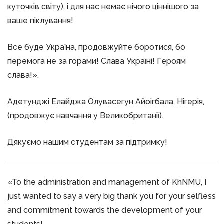
куточків світу), і для нас немає нічого ціннішого за
ваше піклування!
Все буде Україна, продовжуйте боротися, бо
перемога не за горами! Слава Україні! Героям
слава!».
Адетунджі Елайджа Олувасегун Айоігбала, Нігерія,
(продовжує навчання у Великобританії).
Дякуємо нашим студентам за підтримку!
«To the administration and management of KhNMU, I
just wanted to say a very big thank you for your selfless
and commitment towards the development of your