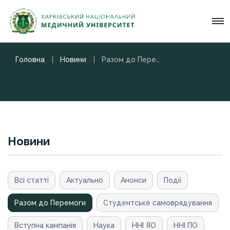
Головна
Новини
Разом до Перемоги
Новини
Всі статті
Актуально
Анонси
Події
Разом до Перемоги
Студентське самоврядування
Вступна кампанія
Наука
ННІ ЯО
ННІ ПО