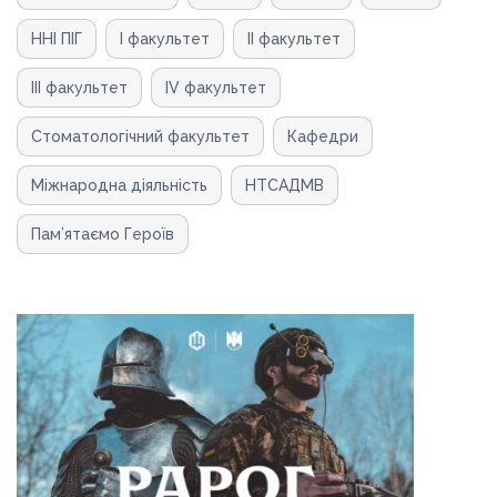
ННІ ПІГ
І факультет
ІІ факультет
ІІІ факультет
ІV факультет
Стоматологічний факультет
Кафедри
Мiжнародна дiяльнiсть
НТСАДМВ
Пам’ятаємо Героїв