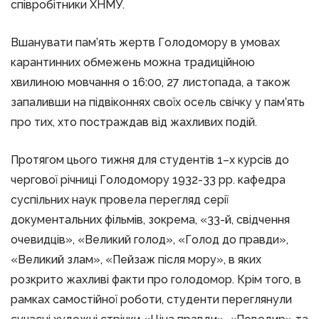
співробітники ХНМУ.
Вшанувати пам’ять жертв Голодомору в умовах
карантинних обмежень можна традиційною
хвилиною мовчання о 16:00, 27 листопада, а також
запаливши на підвіконнях своїх осель свічку у пам’ять
про тих, хто постраждав від жахливих подій.
Протягом цього тижня для студентів 1–х курсів до
чергової річниці Голодомору 1932-33 рр. кафедра
суспільних наук провела перегляд серії
документальних фільмів, зокрема, «33-й, свідчення
очевидців», «Великий голод», «Голод до правди»,
«Великий злам», «Пейзаж після мору», в яких
розкрито жахливі факти про голодомор. Крім того, в
рамках самостійної роботи, студенти переглянули