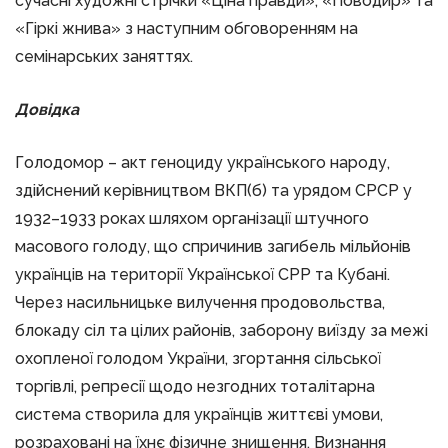
сучасні художні стрічки «Ціна правди», «Поводир» та
«Гіркі жнива» з наступним обговоренням на
семінарських заняттях.
Довідка
Голодомор – акт геноциду українського народу,
здійснений керівництвом ВКП(б) та урядом СРСР у
1932–1933 роках шляхом організації штучного
масового голоду, що спричинив загибель мільйонів
українців на території Української СРР та Кубані.
Через насильницьке вилучення продовольства,
блокаду сіл та цілих районів, заборону виїзду за межі
охопленої голодом України, згортання сільської
торгівлі, репресії щодо незгодних тоталітарна
система створила для українців життєві умови,
розраховані на їхнє фізичне знищення. Визнання