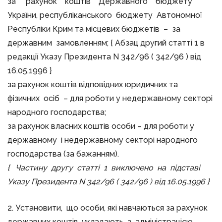
за рахунок коштів Державного бюджету
України, республіканського бюджету Автономної
Республіки Крим та місцевих бюджетів – за
державним замовленням; { Абзац другий статті 1 в
редакції Указу Президента N 342/96 ( 342/96 ) від
16.05.1996 }
за рахунок коштів відповідних юридичних та
фізичних осіб – для роботи у недержавному секторі
народного господарства;
за рахунок власних коштів особи – для роботи у
державному і недержавному секторі народного
господарства (за бажанням).
{ Частину другу статті 1 виключено на підставі
Указу Президента N 342/96 (
342/96
) від 16.05.1996 }
2. Установити, що особи, які навчаються за рахунок
державних коштів, укладають з адміністрацією