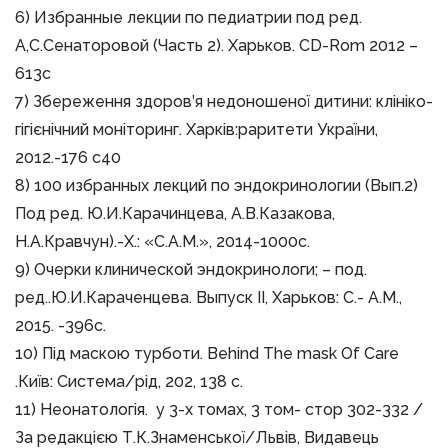
6) Избранные лекции по педиатрии под ред.
А,С.Сенаторовой (Часть 2). Харьков. CD-Rom 2012 –
613с
7) Збереження здоров’я недоношеної дитини: клініко-
гігієнічний моніторинг. Харків:раритети України,
2012.-176 с40
8) 100 избранных лекций по эндокринологии (Вып.2)
Под ред. Ю.И.Карачинцева, А.В.Казакова,
Н.А.Кравчун).-Х.: «С.А.М.», 2014-1000с.
9) Очерки клинической эндокринологи; – под.
ред..Ю.И.Караченцева. Выпуск II, Харьков: С.- А.М.,
2015. -396с.
10) Під маскою турботи. Behind The mask Of Сare
.Київ: Система/рід, 202, 138 с.
11) Неонатологія. у 3-х томах, 3 том- стор 302-332 /
За редакцією Т.К.Знаменської/Львів, Видавець