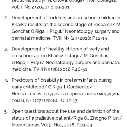
sectional study/ N. Orlova, O.Riga/ Inter Collegas,
vol. 7, No.2 (2020), р.49-101.
Development of toddlers and preschool children in
Kharkiv results of the second stage of research/ M.
Gonchar, O.Riga, I. Pilgui/ Neonatology, surgery and
perinatal medicine. TVIII N3 (29).2018: P.12-15
Development of healthy children of early and
preschool age in Kharkiv: I stage/ M. Gonchar,
O.Riga, I. Pilgui/ Neonatology, surgery and perinatal
medicine. TVIII N2 (28).2018:P.46-51
Predictors of disability in preterm infants during
early childhood/ O.Riga, I. Gordiienko/
Неонатологія, хірургія та перинатальна медицина
том 8, № 1(27) (2018) –C. 12-17
Open questions about the use and definition of the
status of a palliative patient/Riga O., Zhogno P. Iurii/
Intercollegas, Vol 5, No1, 2018: P.19-24