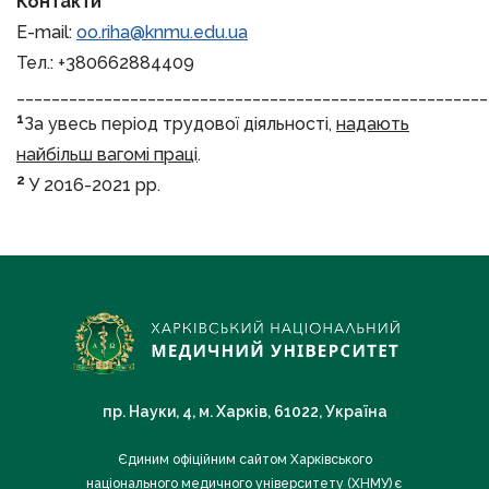
Контакти
E-mail:
oo.riha@knmu.edu.ua
Тел.: +380662884409
______________________________________________________
1
За увесь період трудової діяльності,
надають
найбільш вагомі праці
.
2
У 2016-2021 рр.
пр. Науки, 4, м. Харків, 61022, Україна
Єдиним офіційним сайтом Харківського
національного медичного університету (ХНМУ) є