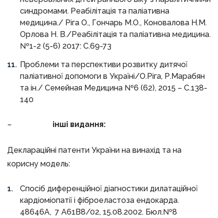
синдромами. Реабілітація та паліативна
медицина./ Ріга О., Гончарь М.О., Коновалова Н.М.
Орлова Н. В./Реабілітація та паліативна медицина.
№1-2 (5-6) 2017: С.69-73
Проблеми та перспективи розвитку дитячої
паліативної допомоги в Україні/О.Ріга, Р.Марабян
та ін./ Семейная Медицина №6 (62), 2015 – С.138-
140
–
інші видання:
Деклараційні патенти України на винахід та на
корисну модель:
Спосіб диференційної діагностики дилатаційної
кардіоміопатії і фіброеластоза ендокарда.
48646А, 7 А61В8/02, 15.08.2002. Бюл.№8