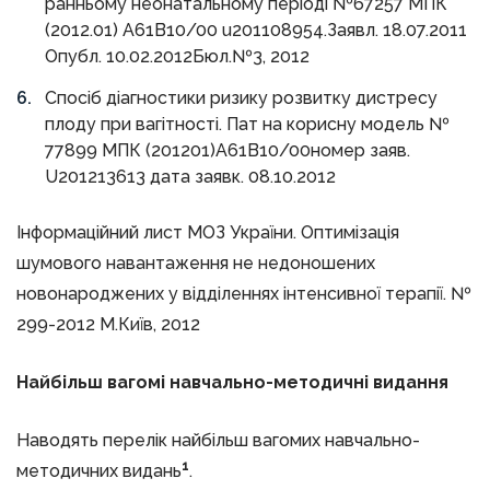
ранньому неонатальному періоді №67257 МПК
(2012.01) А61В10/00 u201108954.Заявл. 18.07.2011
Опубл. 10.02.2012Бюл.№3, 2012
Спосіб діагностики ризику розвитку дистресу
плоду при вагітності. Пат на корисну модель №
77899 МПК (201201)А61В10/00номер заяв.
U201213613 дата заявк. 08.10.2012
Інформаційний лист МОЗ України. Оптимізація
шумового навантаження не недоношених
новонароджених у відділеннях інтенсивної терапії. №
299-2012 М.Київ, 2012
Найбільш вагомі навчально-методичні видання
Наводять перелік найбільш вагомих навчально-
1
методичних видань
.