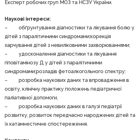
Експерт робочих груп МОЗ та НСЗУ України.
Наукові інтереси:
– обґрунтування діагностики та лікування болю у
дітей з паралітичними синдромами;корекція
харчування дітей з невиліковними захворюваннями;
– удосконалення діагностики та лікування
гіповітамінозу Д у дітей з паралітичними
синдромами;розладів фетоалкогольного спектру;
– розробка наукових даних та впровадження в
освіту, клінічну практику положень педіатричної
паліативної допомоги,
– розробка наукових даних в галузі педіатрії
розвитку, розвиток передчасно народжених дітей та
їх катамнестичне спостереження.