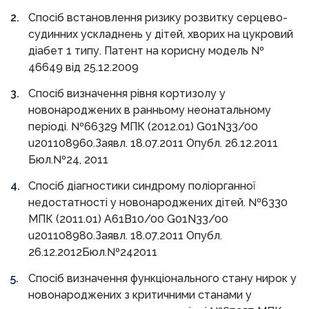
Спосіб встановлення ризику розвитку серцево-
судинних ускладнень у дітей, хворих на цукровий
діабет 1 типу. Патент на корисну модель №
46649 від 25.12.2009
Спосіб визначення рівня кортизолу у
новонароджених в ранньому неонатальному
періоді. №66329 МПК (2012.01) G01N33/00
u201108960.Заявл. 18.07.2011 Опубл. 26.12.2011
Бюл.№24, 2011
Спосіб діагностики синдрому поліорганної
недостатності у новонароджених дітей. №6330
МПК (2011.01) А61В10/00 G01N33/00
u201108980.Заявл. 18.07.2011 Опубл.
26.12.2012Бюл.№242011
Спосіб визначення функціонального стану нирок у
новонароджених з критичними станами у