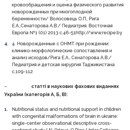
кровообращения и оценка физического развития
новорожденных при многоплодной
беременности/ Волосовець О.П., Рига
Е.А.,Сенаторова А.В./ Педиатрия. Восточная
Европа №1 (01) 2013 с.46-51http://www.recipe.by
4. Новорожденные с ОНМТ при рождении:
клинико-морфологические сопоставления и
анализ исходов/Рига Е.А., Сенаторова А.В./
Педиатрия и детская хирургия Таджикистана
с.109-112
–
статті в наукових фахових виданнях
України (категорія А, Б, В):
Nutritional status and nutritional support in children
with congenital malformations of brain in ukraine:
single-center observational descriptive cross-