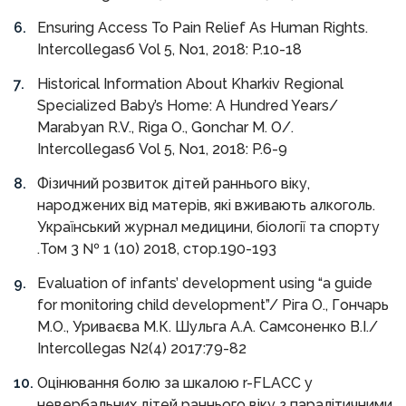
Ensuring Access To Pain Relief As Human Rights.
Intercollegasб Vol 5, No1, 2018: P.10-18
Historical Information About Kharkiv Regional
Specialized Baby’s Home: A Hundred Years/
Marabyan R.V., Riga O., Gonchar M. O/.
Intercollegasб Vol 5, No1, 2018: P.6-9
Фізичний розвиток дітей раннього віку,
народжених від матерів, які вживають алкоголь.
Український журнал медицини, біології та спорту
.Том 3 № 1 (10) 2018, стор.190-193
Evaluation of infants’ development using “a guide
for monitoring child development”/ Ріга О., Гончарь
М.О., Уриваєва М.К. Шульга А.А. Самсоненко В.І./
Intercollegas N2(4) 2017:79-82
Оцінювання болю за шкалою r-FLACC у
невербальних дітей раннього віку з паралітичними