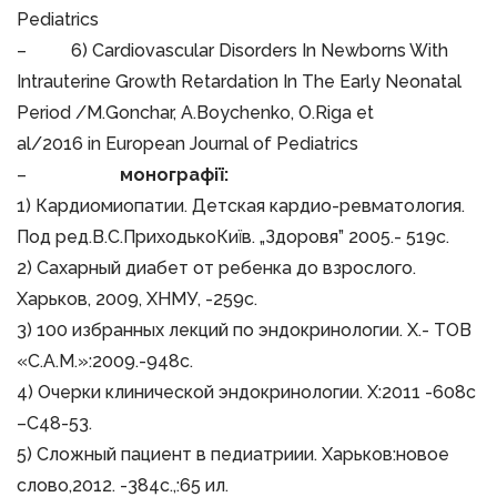
Pediatrics
– 6) Cardiovascular Disorders In Newborns With
Intrauterine Growth Retardation In The Early Neonatal
Period /M.Gonchar, A.Boychenko, O.Riga et
al/2016 in European Journal of Pediatrics
–
монографії:
1) Кардиомиопатии. Детская кардио-ревматология.
Под ред.В.С.ПриходькоКиїв. „Здоровя” 2005.- 519с.
2) Сахарный диабет от ребенка до взрослого.
Харьков, 2009, ХНМУ, -259с.
3) 100 избранных лекций по эндокринологии. Х.- ТОВ
«С.А.М.»:2009.-948с.
4) Очерки клинической эндокринологии. Х:2011 -608с
–С48-53.
5) Сложный пациент в педиатриии. Харьков:новое
слово,2012. -384с.,:65 ил.