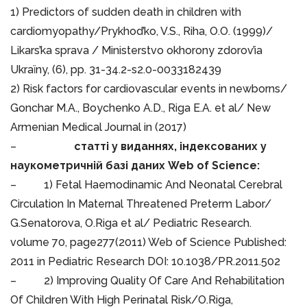
1) Predictors of sudden death in children with
cardiomyopathy/Prykhod’ko, V.S., Riha, O.O. (1999)/
Likars’ka sprava / Ministerstvo okhorony zdorov’ia
Ukraïny, (6), pp. 31-34.2-s2.0-0033182439
2) Risk factors for cardiovascular events in newborns/
Gonchar M.A., Boychenko A.D., Riga E.A. et al/ New
Armenian Medical Journal in (2017)
–
статті у виданнях, індексованих у
наукометричній базі даних Web of Science:
– 1) Fetal Haemodinamic And Neonatal Cerebral
Circulation In Maternal Threatened Preterm Labor/
G.Senatorova, O.Riga et al/ Pediatric Research.
volume 70, page277(2011) Web of Science Published:
2011 in Pediatric Research DOI: 10.1038/PR.2011.502
– 2) Improving Quality Of Care And Rehabilitation
Of Children With High Perinatal Risk/O.Riga,