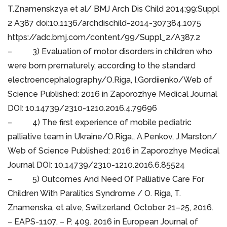
T.Znamenskzya et al/ BMJ Arch Dis Child 2014;99:Suppl
2 A387 doi:10.1136/archdischild-2014-307384.1075
https://adc.bmj.com/content/99/Suppl_2/A387.2
– 3) Evaluation of motor disorders in children who
were born prematurely, according to the standard
electroencephalography/O.Riga, I.Gordiienko/Web of
Science Published: 2016 in Zaporozhye Medical Journal
DOI: 10.14739/2310-1210.2016.4.79696
– 4) The first experience of mobile pediatric
palliative team in Ukraine/O.Riga., A.Penkov, J.Marston/
Web of Science Published: 2016 in Zaporozhye Medical
Journal DOI: 10.14739/2310-1210.2016.6.85524
– 5) Outcomes And Need Of Palliative Care For
Children With Paralitics Syndrome / O. Riga, T.
Znamenska, et alve, Switzerland, October 21–25, 2016.
– EAPS-1107. – P. 409. 2016 in European Journal of