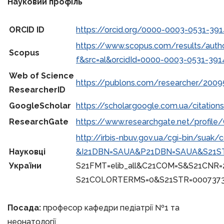
Науковий профіль
ORCID ID
https://orcid.org/0000-0003-0531-391
https://www.scopus.com/results/autho
Scopus
f&src=al&orcidId=0000-0003-0531-391
Web of Science
https://publons.com/researcher/2009
ResearcherID
GoogleScholar
https://scholar.google.com.ua/citati
ResearchGate
https://www.researchgate.net/profile
http://irbis-nbuv.gov.ua/cgi-bin/suak/
Науковці
&I21DBN=SAUA&P21DBN=SAUA&S21ST
України
S21FMT=elib_all&C21COM=S&S21CNR=
S21COLORTERMS=0&S21STR=000737
Посада:
професор кафедри педіатрії №1 та
неонатології