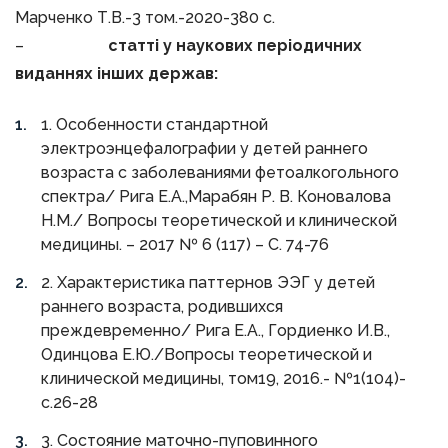
Марченко Т.В.-3 том.-2020-380 с.
–
статті у наукових періодичних
виданнях інших держав:
1. Особенности стандартной
электроэнцефалографии у детей раннего
возраста с заболеваниями фетоалкогольного
спектра/ Рига Е.А.,Марабян Р. В. Коновалова
Н.М./ Вопросы теоретической и клинической
медицины. – 2017 № 6 (117) – С. 74-76
2. Характеристика паттернов ЭЭГ у детей
раннего возраста, родившихся
преждевременно/ Рига Е.А., Гордиенко И.В.,
Одинцова Е.Ю./Вопросы теоретической и
клинической медицины, том19, 2016.- №1(104)-
с.26-28
3. Состояние маточно-пуповинного