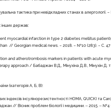
увальна тактика при невідкладних станах в алергології. – К
інших держав:
ent myocardial infarction in type 2 diabetes mellitus patien
zhan // Georgian medical news. – 2018. – №10 (283). – С. 47
ion and atherotrombosis markers in patients with acute myo
rapy approach / Бабаджан В.Д., Мінухіна Д.В., Мінухін Д. та 
(категорія А, Б, В):
вих індексів інсулінорезистентності НОМА, QUICKI та Caro
аджан // Вісник проблем біології і медицини. ‒ 2015. ‒ №4 (