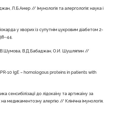
, Л.Б.Амер // Імунологія та алергологія: наука і
іокарда у хворих із супутнім цукровим діабетом 2-
 38‒44.
.В.Шумова, В.Д.Бабаджан, О.И. Шушляпин //
y PR‑10 IgE – homologous proteins in patients with
тика сенсибілізації до лідокаїну та артикаїну за
 на медикаментозну алергію // Клінічна імунологія.