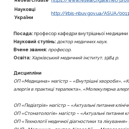
ResearchGate
https://www.researchgate.net/prof
Науковці
http://irbis-nbuv.gov.ua/ASUA/001
України
Посада:
професор кафедри внутрішньої медицини №2,
Науковий ступінь:
доктор медичних наук.
Вчене звання:
професор.
Освіта:
Харківський медичний інститут, 1984 р.
Дисципліни
ОП «Медицина» магістр – «Внутрішні хвороби», «Клі
алергія в практиці терапекта», «Молекулярна алерг
ОП «Педіатрія» магістр – «Актуальні питання клініч
ОП «Стоматологія» магістр – «Актуальні питання клі
ОП «Технології медичної діагностики та лікування» м