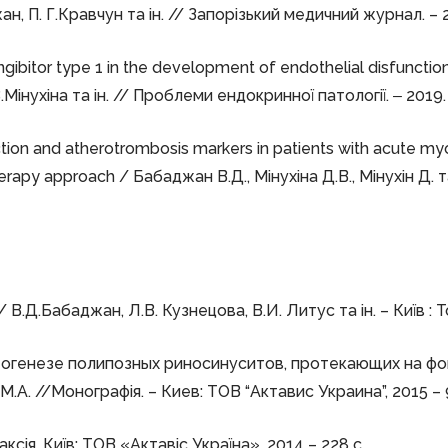
н, П. Г.Кравчун та ін. // Запорізький медичний журнал. – 20
gibitor type 1 in the development of endothelial disfunction
Мінухіна та ін. // Проблеми ендокринної патології. ‒ 2019. ‒
ion and atherotrombosis markers in patients with acute myo
rapy approach / Бабаджан В.Д., Мінухіна Д.В., Мінухін Д. та 
Д.Бабаджан, Л.В. Кузнецова, В.И. Литус та ін. – Київ : Т
тогенезе полипозных риносинуситов, протекающих на фон
М.А. //Монографія. – Киев: ТОВ “Актавис Украина”, 2015 – 
ксія. Київ: ТОВ «Актавіс Україна», 2014 – 228 с.