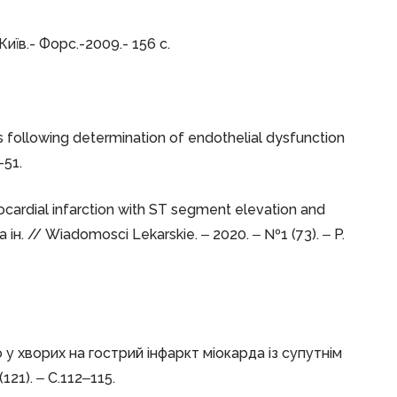
иїв.- Форс.-2009.- 156 с.
ts following determination of endothelial dysfunction
-51.
cardial infarction with ST segment elevation and
ін. // Wiadomosci Lekarskie. ‒ 2020. ‒ №1 (73). ‒ P.
 у хворих на гострий інфаркт міокарда із супутнім
121). ‒ С.112‒115.