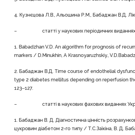
4. Кузнєцова Л.В., Альошина Р.М., Бабаджан В.Д. Лік
– статті у наукових періодичних виданнях 
1. Babadzhan V.D. An algorithm for prognosis of recurr
markers / D.Minukhin, A Krasnoyaruzhskiy., V.D.Babad
2. Бабаджан В.Д. Time course of endothelial dysfunct
type 2 diabetes mellitus depending on reperfusion the
123‒127.
– статті в наукових фахових виданнях України 
1. Бабаджан В. Д. Діагностична цінність розрахунко
цукровим діабетом 2-го типу / Т.С.Заїкіна, В. Д. Баб