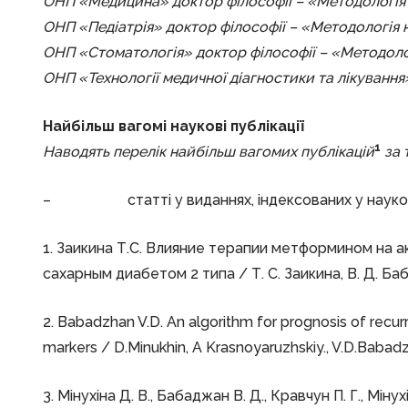
ОНП «Медицина» доктор філософії – «Методологія 
ОНП «Педіатрія» доктор філософії – «Методологія 
ОНП «Стоматологія» доктор філософії – «Методоло
ОНП «Технології медичної діагностики та лікування
Найбільш вагомі наукові публікації
1
Наводять перелік найбільш вагомих публікацій
за 
– статті у виданнях, індексованих у наукомет
1. Заикина Т.С. Влияние терапии метформином на
сахарным диабетом 2 типа / Т. С. Заикина, В. Д. Баба
2. Babadzhan V.D. An algorithm for prognosis of recurr
markers / D.Minukhin, A Krasnoyaruzhskiy., V.D.Babad
3. Мінухіна Д. В., Бабаджан В. Д., Кравчун П. Г., Мі