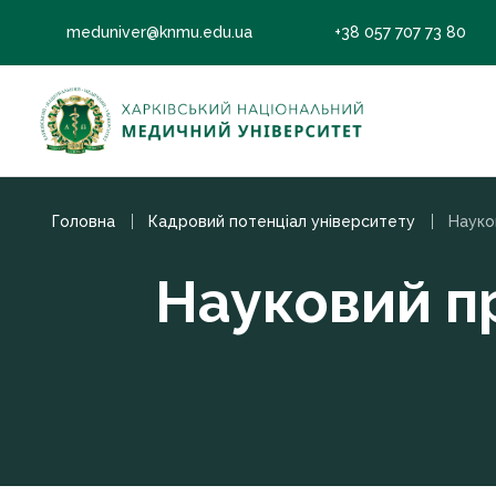
meduniver@knmu.edu.ua
+38 057 707 73 80
Головна
Кадровий потенціал університету
Науковий п