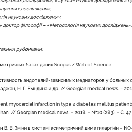
наукових досліджень»; «Сучасні наукові дослідження з 
наукових досліджень»;
гія наукових досліджень»;
» доктор філософії – «Методологія наукових досліджень».
такими рубриками:
ричних базах даних Scopus / Web of Science:
 активность эндотелий-зависимых медиаторов у больны
джан, Н. Г. Рындина и др. // Georgian medical news. – 2018.
ent myocardial infarction in type 2 diabetes mellitus patien
zhan // Georgian medical news. – 2018. – №10 (283). – С. 47
нухін В. В. Зміни в системі асиметричний диметиларгінін – 