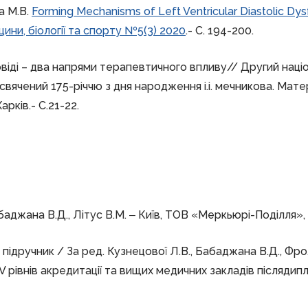
на М.В.
Forming Mechanisms of Left Ventricular Diastolic Dys
ини, біології та спорту №5(3) 2020
.- С. 194-200.
овіді – два напрями терапевтичного впливу// Другий націо
рисвячений 175-річчю з дня народження і.і. мечникова. Мат
арків.- C.21-22.
абаджана В.Д., Літус В.М. ‒ Київ, ТОВ «Меркьюрі-Поділля», 
 підручник / За ред. Кузнецової Л.В., Бабаджана В.Д., Фро
IV рівнів акредитації та вищих медичних закладів післядип