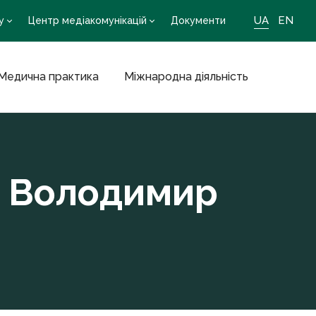
UA
EN
у
Центр медіакомунікацій
Документи
Медична практика
Міжнародна діяльність
н Володимир