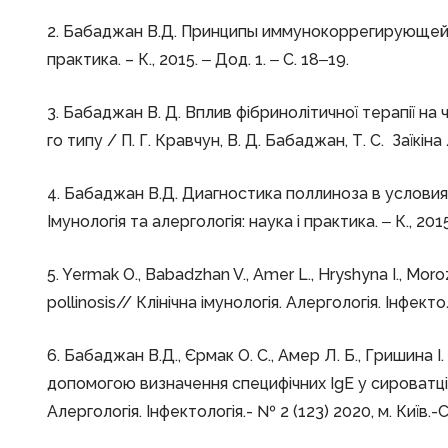
2. Бабаджан В.Д. Принципы иммунокоррегирующей те
практика. – К., 2015. ‒ Дод. 1. ‒ С. 18‒19.
3. Бабаджан В. Д. Вплив фібринолітичної терапії на
го типу / П. Г. Кравчун, В. Д. Бабаджан, Т. С. Заїкін
4. Бабаджан В.Д. Диагностика поллиноза в условия
Імунологія та алергологія: наука і практика. ‒ К., 2015
5. Yermak О., Babadzhan V., Amer L., Hryshyna I., Mor
pollinosis// Клінічна імунологія. Алергологія. Інфектол
6. Бабаджан В.Д., Єрмак О. С., Амер Л. Б., Гришина І.
допомогою визначення специфічних ІgЕ у сироватці к
Алергологія. Інфектологія.- № 2 (123) 2020, м. Київ.-C