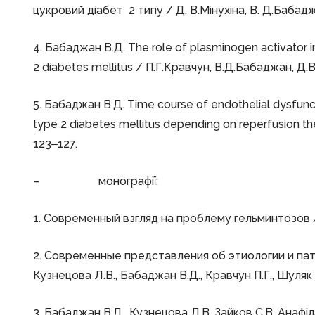
цукровий діабет 2 типу / Д. В.Мінухіна, В. Д.Бабаджа
4. Бабаджан В.Д. The role of plasminogen activator in
2 diabetes mellitus / П.Г.Кравчун, В.Д.Бабаджан, Д.В.
5. Бабаджан В.Д. Time course of endothelial dysfunct
type 2 diabetes mellitus depending on reperfusion the
123‒127.
– монографії:
1. Современный взгляд на проблему гельминтозов / В.
2. Современные представления об этиологии и па
Кузнецова Л.В., Бабаджан В.Д., Кравчун П.Г., Шуляк 
3. Бабаджан В.Д., Кузнецова Л.В. Зайков С.В. Анафіла