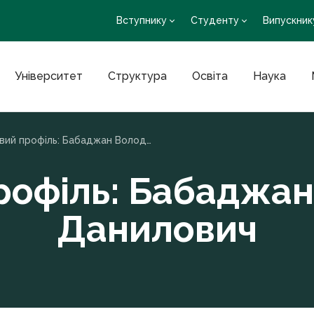
Вступнику
Студенту
Випускник
Університет
Структура
Освіта
Наука
Науковий профіль: Бабаджан Володимир Данилович
рофіль: Бабаджа
Данилович