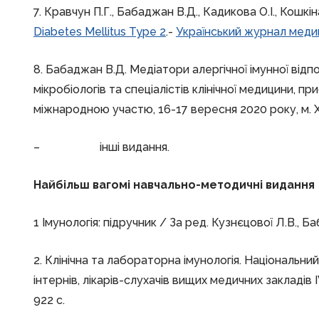
7. Кравчун П.Г., Бабаджан В.Д., Кадикова О.І., Кошкі
Diabetes Mellitus Type 2
.-
Український журнал медиц
8. Бабаджан В.Д. Медіатори алергічної імунної відп
мікробіологів та спеціалістів клінічної медицини, п
міжнародною участю,
16-17 вересня 2020 року, м. Х
– інші видання.
Найбільш вагомі навчально-методичні видання
1 Імунологія: підручник / За ред. Кузнєцової Л.В., Б
2. Клінічна та лабораторна імунологія. Національний
інтернів, лікарів-слухачів вищих медичних закладів 
922 с.