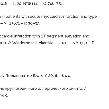
18. – Т. 20, №6(111). – С. 746–751.
 in patients with acute myocardial infarction and type
 № 1 (67). ‒ P. 30‒37.
cardial infarction with ST segment elevation and
ін. // Wiadomosci Lekarskie. ‒ 2020. ‒ №1 (73). ‒ P.
ов. “Видавництво Юстон”, 2018. – 64 с.
е круглогодичного аллергического ринита. /
94 с.