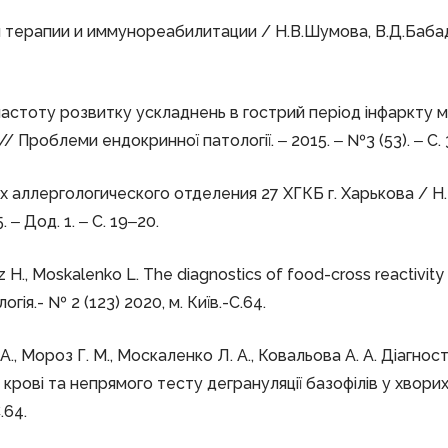
рапии и иммунореабилитации / Н.В.Шумова, В.Д.Бабаджан
 частоту розвитку ускладнень в гострий період інфаркту м
а // Проблеми ендокринної патології. ‒ 2015. ‒ №3 (53). ‒ С.
х аллергологического отделения 27 ХГКБ г. Харькова / Н
. ‒ Дод. 1. ‒ С. 19‒20.
oz H., Moskalenko L. The diagnostics of food-cross reactivit
огія.- № 2 (123) 2020, м. Київ.-C.64.
 А., Мороз Г. М., Москаленко Л. А., Ковальова А. А. Діагнос
рові та непрямого тесту дегрануляції базофілів у хворих
.64.