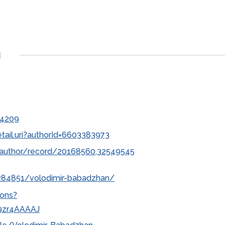
ч
-4209
ail.uri?authorId=6603383973
author/record/20168560,32549545
4284851/volodimir-babadzhan/
ions?
u9zr4AAAAJ