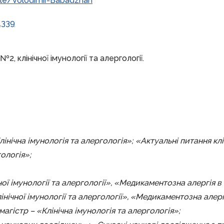
ile/Volodimir-Babadzhan
1339
 клінічної імунології та алергології.
нічна імунологія та алергологія»; «Актуальні питання клі
ологія»;
ної імунології та алергології», «Медикаментозна алергія 
нічної імунології та алергології», «Медикаментозна алер
агістр – «Клінічна імунологія та алергологія»;