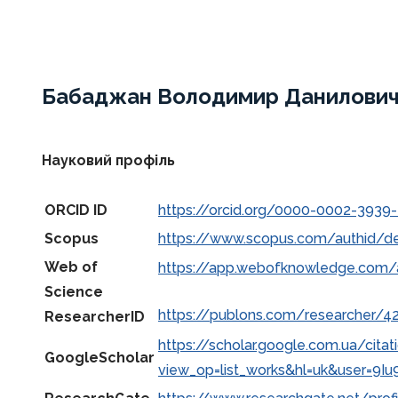
Бабаджан Володимир Данилови
Науковий профіль
ORCID ID
https://orcid.org/0000-0002-3939
Scopus
https://www.scopus.com/authid/det
Web of
https://app.webofknowledge.com/
Science
https://publons.com/researcher/
ResearcherID
https://scholar.google.com.ua/citat
GoogleScholar
view_op=list_works&hl=uk&user=9I