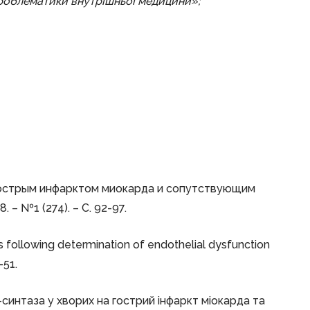
проблематики внутрішньої медицини»;
х острым инфарктом миокарда и сопутствующим
 – №1 (274). – С. 92-97.
ts following determination of endothelial dysfunction
-51.
NO-синтаза у хворих на гострий інфаркт міокарда та