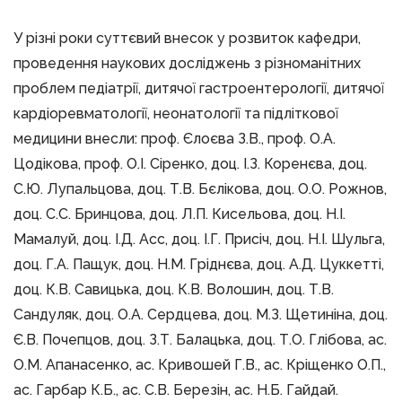
У різні роки суттєвий внесок у розвиток кафедри,
проведення наукових досліджень з різноманітних
проблем педіатрії, дитячої гастроентерології, дитячої
кардіоревматології, неонатології та підліткової
медицини внесли: проф. Єлоєва З.В., проф. О.А.
Цодікова, проф. О.І. Сіренко, доц. І.З. Коренєва, доц.
С.Ю. Лупальцова, доц. Т.В. Бєлікова, доц. О.О. Рожнов,
доц. С.С. Бринцова, доц. Л.П. Кисельова, доц. Н.І.
Мамалуй, доц. І.Д. Асс, доц. І.Г. Присіч, доц. Н.І. Шульга,
доц. Г.А. Пащук, доц. Н.М. Гріднєва, доц. А.Д. Цуккетті,
доц. К.В. Савицька, доц. К.В. Волошин, доц. Т.В.
Сандуляк, доц. О.А. Сердцева, доц. М.З. Щетиніна, доц.
Є.В. Почепцов, доц. З.Т. Балацька, доц. Т.О. Глібова, ас.
О.М. Апанасенко, ас. Кривошей Г.В., ас. Кріщенко О.П.,
ас. Гарбар К.Б., ас. С.В. Березін, ас. Н.Б. Гайдай.