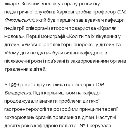
лікарів. Значний внесок у справу розвитку
педіатричної служби в Харкові зробив професор
С.М.
Ямпольський
, який був першим завідувачем кафедри
педіатрії, співорганізатором товариства «Крапля
молока». Перші монографії «Коліти та їх лікування у
дітей», «Умовно-рефлекторні анорексії у дітей» та
«Чому діти не їдять» були видані кафедрою в
післявоєнні роки і пов’язані із захворюваннями органів
травлення в дітей.
У 1956 р. кафедру очолила професорка
С.М.
Бендерська
. Під її керівництвом на кафедрі
продовжували вивчати проблеми дитячої
гастроентерології та розробили принципи терапії
захворювань органів травлення в дітей. Наступні
десять років кафедрою педіатрії № 1 керувала