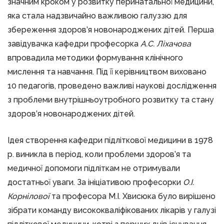
значним кроком у розвитку перинатальної медицини,
яка стала надзвичайно важливою галуззю для
збереження здоров’я новонароджених дітей. Перша
завідувачка кафедри професорка
А.С. Ліхачова
впровадила методики формування клінічного
мислення та навчання. Під її керівництвом виховано
10 педагогів, проведено важливі наукові дослідження
з проблеми внутрішньоутробного розвитку та стану
здоров’я новонароджених дітей.
Ідея створення кафедри підліткової медицини в 1978
р. виникла в період, коли проблеми здоров’я та
медичної допомоги підліткам не отримували
достатньої уваги. За ініціативою професорки
О.І.
Корнілової
та професора М.І. Хвисюка було вирішено
зібрати команду висококваліфікованих лікарів у галузі