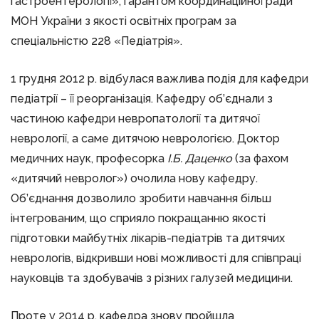
гастроентерології», гарантом координаційної ради
МОН України з якості освітніх програм за
спеціальністю 228 «Педіатрія».
1 грудня 2012 р. відбулася важлива подія для кафедри
педіатрії – її реорганізація. Кафедру об’єднали з
частиною кафедри невропатології та дитячої
неврології, а саме дитячою неврологією. Доктор
медичних наук, професорка
І.Б. Даценко
(за фахом
«дитячий невролог») очолила нову кафедру.
Об’єднання дозволило зробити навчання більш
інтегрованим, що сприяло покращанню якості
підготовки майбутніх лікарів-педіатрів та дитячих
неврологів, відкривши нові можливості для співпраці
науковців та здобувачів з різних галузей медицини.
Проте у 2014 р. кафедра знову пройшла