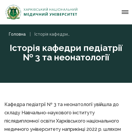
Головна
Історія кафедри педіатрії № 3 та неонатології
Історія кафедри педіатрії
№ 3 та неонатології
Кафедра педіатрії № 3 та неонатології увійшла до
складу Навчально-наукового інституту
післядипломної освіти Харківського національного
медичного університету наприкінці 2022 р. шляхом