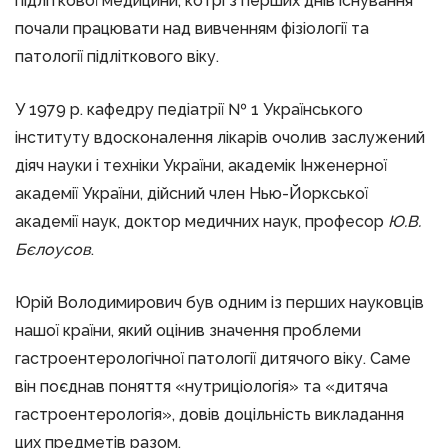
підліткової медицини, котрі з перших днів існування
почали працювати над вивченням фізіології та
патології підліткового віку.
У 1979 р. кафедру педіатрії № 1 Українського
інституту вдосконалення лікарів очолив заслужений
діяч науки і техніки України, академік Інженерної
академії України, дійсний член Нью-Йоркської
академії наук, доктор медичних наук, професор
Ю.В.
Бєлоусов
.
Юрій Володимирович був одним із перших науковців
нашої країни, який оцінив значення проблеми
гастроентерологічної патології дитячого віку. Саме
він поєднав поняття «нутриціологія» та «дитяча
гастроентерологія», довів доцільність викладання
цих предметів разом.