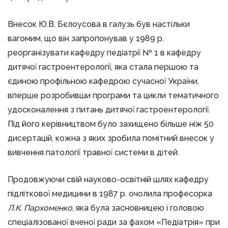
Внесок Ю.В. Бєлоусова в галузь був настільки
вагомим, що він запропонував у 1989 р.
реорганізувати кафедру педіатрії № 1 в кафедру
дитячої гастроентерології, яка стала першою та
єдиною профільною кафедрою сучасної України,
вперше розробивши програми та цикли тематичного
удосконалення з питань дитячої гастроентерології.
Під його керівництвом було захищено більше ніж 50
дисертацій, кожна з яких зробила помітний внесок у
вивчення патології травної системи в дітей.
Продовжуючи свій науково-освітній шлях кафедру
підліткової медицини в 1987 р. очолила професорка
Л.К. Пархоменко
, яка була засновницею і головою
спеціалізованої вченої ради за фахом «Педіатрія» при