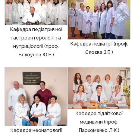
Кафедра педіатричної
гастроентерології та
Кафедра педіатрії (проф.
нутриціології (проф.
Єлоєва З.В.)
Бєлоусов Ю.В.)
Кафедра підліткової
медицини (проф.
Пархоменко Л.К.)
Кафедра неонатології