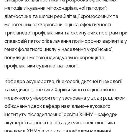
методів лікування мітохондріальної патології;
діагностика та шляхи реабілітації хромосомних та
моногенних захворювань; оцінка ефективності
трирівневої профілактики та скринуючих програм при
спадковій патології; вивчення поліморфних варіантів у
генах фолатного циклу у населення української
популяції з метою індивідуальної корекції та
профілактики судинної патології.
Кафедра акушерства, гінекології, дитячої гінекології
та медичної генетики Харківського національного
медичного університету заснована у 2023 р. шляхом
об’єднання двох кафедр навчально-наукового
інституту післядипломної освіти ХНМУ – кафедри
акушерства, гінекології та дитячої гінекології, яка
працює в ХНМУ з 2012 р., та кафедри медичної