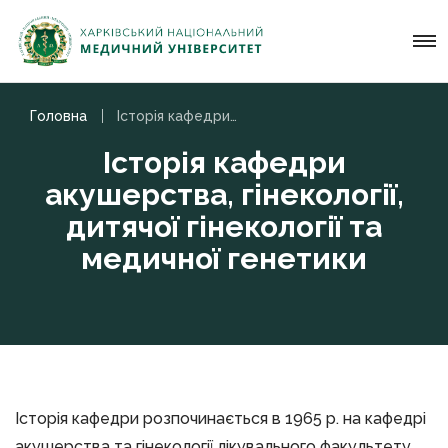
Головна
Історія кафедри акушерства, гінекології, дитячої гінекології та медичної генетики
Історія кафедри
акушерства, гінекології,
дитячої гінекології та
медичної генетики
Історія кафедри розпочинається в 1965 р. на кафедрі
акушерства та гінекології лікувального факультету