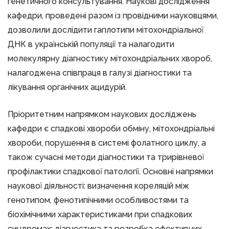
генетичного консультування. Наукові дослідження
кафедри, проведені разом із провідними науковцями,
дозволили дослідити гаплотипи мітохондріальної
ДНК в українській популяції та налагодити
молекулярну діагностику мітохондріальних хвороб,
налагоджена співпраця в галузі діагностики та
лікування органічних ацидурій.
Пріоритетним напрямком наукових досліджень
кафедри є спадкові хвороби обміну, мітохондріальні
хвороби, порушення в системі фолатного циклу, а
також сучасні методи діагностики та трирівневої
профілактики спадкової патології. Основні напрямки
наукової діяльності: визначення кореляцій між
генотипом, фенотипічними особливостями та
біохімічними характеристиками при спадкових
синдромах; діагностика та розробка ефективних