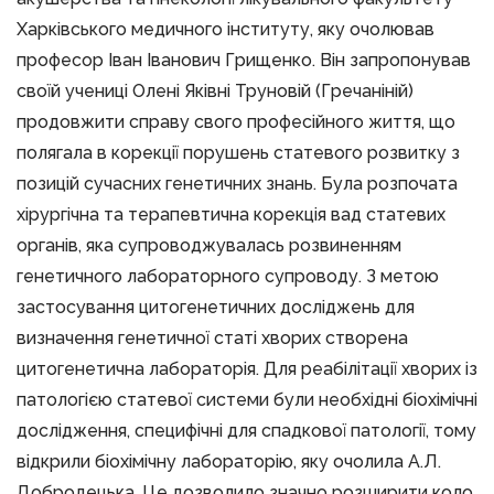
Харківського медичного інституту, яку очолював
професор Іван Іванович Грищенко. Він запропонував
своїй учениці Олені Яківні Труновій (Гречаніній)
продовжити справу свого професійного життя, що
полягала в корекції порушень статевого розвитку з
позицій сучасних генетичних знань. Була розпочата
хірургічна та терапевтична корекція вад статевих
органів, яка супроводжувалась розвиненням
генетичного лабораторного супроводу. З метою
застосування цитогенетичних досліджень для
визначення генетичної статі хворих створена
цитогенетична лабораторія. Для реабілітації хворих із
патологією статевої системи були необхідні біохімічні
дослідження, специфічні для спадкової патології, тому
відкрили біохімічну лабораторію, яку очолила А.Л.
Добродецька. Це дозволило значно розширити коло