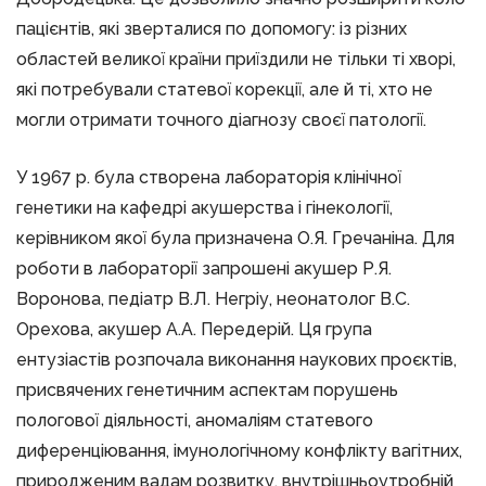
пацієнтів, які зверталися по допомогу: із різних
областей великої країни приїздили не тільки ті хворі,
які потребували статевої корекції, але й ті, хто не
могли отримати точного діагнозу своєї патології.
У 1967 р. була створена лабораторія клінічної
генетики на кафедрі акушерства і гінекології,
керівником якої була призначена О.Я. Гречаніна. Для
роботи в лабораторії запрошені акушер Р.Я.
Воронова, педіатр В.Л. Негріу, неонатолог В.С.
Орехова, акушер А.А. Передерій. Ця група
ентузіастів розпочала виконання наукових проєктів,
присвячених генетичним аспектам порушень
пологової діяльності, аномаліям статевого
диференціювання, імунологічному конфлікту вагітних,
природженим вадам розвитку, внутрішньоутробній