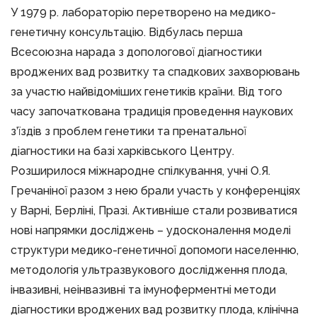
У 1979 р. лабораторію перетворено на медико-
генетичну консультацію. Відбулась перша
Всесоюзна нарада з допологової діагностики
вроджених вад розвитку та спадкових захворювань
за участю найвідоміших генетиків країни. Від того
часу започаткована традиція проведення наукових
з’їздів з проблем генетики та пренатальної
діагностики на базі харківського Центру.
Розширилося міжнародне спілкування, учні О.Я.
Гречаніної разом з нею брали участь у конференціях
у Варні, Берліні, Празі. Активніше стали розвиватися
нові напрямки досліджень – удосконалення моделі
структури медико-генетичної допомоги населенню,
методологія ультразвукового дослідження плода,
інвазивні, неінвазивні та імуноферментні методи
діагностики вроджених вад розвитку плода, клінічна