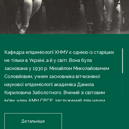
Кафедра епідеміології ХНМУ є однією із старіших
не тільки в Україні, а й у світі. Вона була
заснована у 1930 р. Михайлом Миколайовичем
Соловйовим, учнем засновника вітчизняної
наукової епідеміології академіка Данила
Кириловича Заболотного. Вчений зі світовим
ім’ям, член АМН СРСР, заслужений діяч науки
УРСР академік М.М. Соловйов очолював кафедру
з 1930 по 1969 рр. В 1933 р. М.М. Соловйов видав
Детальніше
українською мовою підручник за курсом