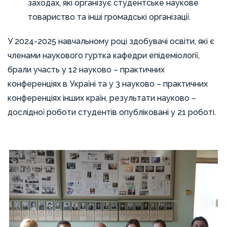
актуальними інфекційними захворюваннями та
заходах, які організує студентське наукове
«Vaccines», «International Journal of Environmental
навчальному процесі технології дистанційного
тренінги з ключових питань інфекційного
товариство та інші громадські організації.
Research and Public Health» та ін. Тільки за 2024
навчання, створюються власні дистанційні курси
контролю в закладах охорони здоров’я, таких, як
р. нею підготовлено 75 рецензій на рукописи
з освітніх компонентів.
У 2024-2025 навчальному році здобувачі освіти, які є
гігієна рук медичного персоналу, поводження з
наукових статей та 2 рецензії на монографії.
членами наукового гуртка кафедри епідеміології,
медичними відходами, вакцинопрофілактики
брали участь у 12 науково – практичних
тощо.
конференціях в Україні та у 3 науково – практичних
Кафедра активно розвиває міжнародне
конференціях інших країн, результати науково –
співробітництво, плідно співпрацює з провідними
дослідної роботи студентів опубліковані у 21 роботі.
науковими та освітніми установами Європи й
США. У межах спільних проєктів здійснюється
обмін досвідом, участь у конференціях та
грантових дослідженнях. Співпраця з іноземними
фахівцями сприяє впровадженню сучасних
підходів у галузі епідеміології, удосконаленню
освітнього процесу та підвищенню якості
наукових досліджень.