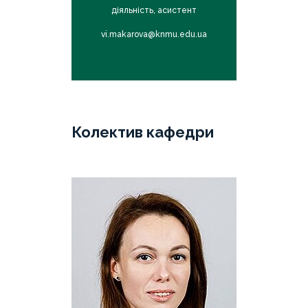
т
діяльність, асистент
knmu.edu.ua
vi.makarova@knmu.edu.ua
mv.raili
Колектив кафедри