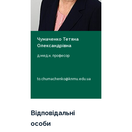
Чумаченко Тетяна
Олександрівна
д.мед.н, професор
to.chumachenko@knmu.edu.ua
Відповідальні
особи