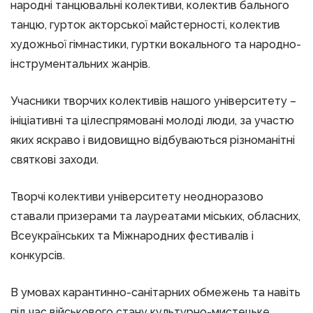
народні танцювальні колективи, колектив бального
танцю, гурток акторської майстерності, колектив
художньої гімнастики, гуртки вокального та народно-
інструментальних жанрів.
Учасники творчих колективів нашого університету –
ініціативні та цілеспрямовані молоді люди, за участю
яких яскраво і видовищно відбуваються різноманітні
святкові заходи.
Творчі колективи університету неодноразово
ставали призерами та лауреатами міських, обласних,
Всеукраїнських та Міжнародних фестивалів і
конкурсів.
В умовах карантинно-санітарних обмежень та навіть
під час військового стану культурно-мистецьке