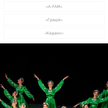
«A-FAM»
«Грація»
«Каданс»