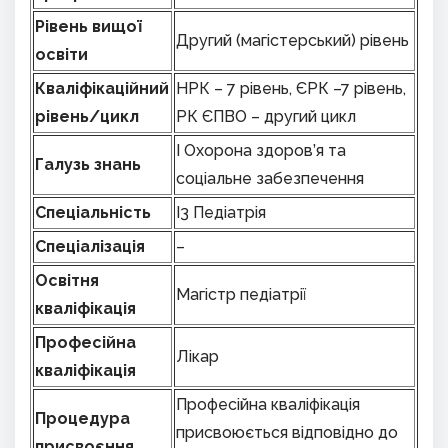
Рівень вищої
Другий (магістерський) рівень
освіти
Кваліфікаційний
НРК – 7 рівень, ЄРК –7 рівень,
рівень/цикл
РК ЄПВО – другий цикл
I Охорона здоров’я та
Галузь знань
соціальне забезпечення
Спеціальність
I3 Педіатрія
Спеціалізація
–
Освітня
Магістр педіатрії
кваліфікація
Професійна
Лікар
кваліфікація
Професійна кваліфікація
Процедура
присвоюється відповідно до
присвоєння