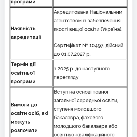
програми
Акредитована Національним
агентством із забезпечення
Наявність
якості вищої освіти (Україна).
акредитації
Сертифікат № 10497, дійсний
до 01.07.2027 р.
Термін дії
з 2025 р. до наступного
освітньої
перегляду
програми
Вступ на основі повної
загальної середньої освіти,
Вимоги до
ступеня молодшого
освіти осіб, які
бакалавра, фахового
можуть
молодшого бакалавра або
розпочати
освітньо-кваліфікаційного