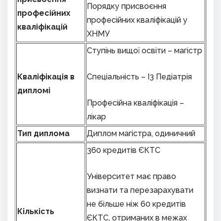
Порядку присвоєння
професійних
професійних кваліфікацій у
кваліфікацій
ХНМУ
Ступінь вищої освіти – магістр
К
валіфікація в
Спеціальність – І3 Педіатрія
дипломі
Професійна кваліфікація –
лікар
Тип диплома
Диплом магістра, одиничний
360 кредитів ЄКТС
Університет має право
визнати та перезарахувати
не більше ніж 60 кредитів
Кількість
ЄКТС, отриманих в межах