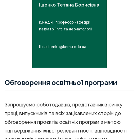
Іщенко Тетяна Борисівна
к.мед.н., професор кафедри
педіатрії №1 та неонатології
tb.ischenko@knmu.edu.ua
Обговорення освітньої програми
Запрошуємо роботодавців, представників ринку
праці, випускників та всіх зацікавлених сторін до
обговорення проєктів освітніх програм з метою
підтвердження їхньої релевантності, відповідності