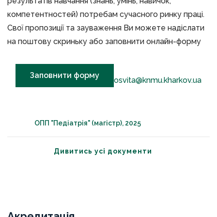
результатів навчання (знань, умінь, навичок,
компетентностей) потребам сучасного ринку праці.
Свої пропозиції та зауваження Ви можете надіслати
на поштову скриньку або заповнити онлайн-форму
Заповнити форму
osvita@knmu.kharkov.ua
ОПП "Педіатрія" (магістр), 2025
Дивитись усі документи
Акредитація