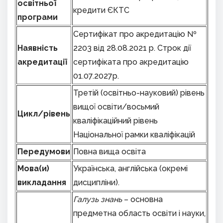
освітньої
кредити ЄКТС
програми
Сертифікат про акредитацію №
Наявність
2203 від 28.08.2021 р. Строк дії
акредитації
сертифіката про акредитацію
01.07.2027р.
Третій (освітньо-науковий) рівень
вищої освіти/восьмий
Цикл
/
рівень
кваліфікаційний рівень
Національної рамки кваліфікацій
Передумови
Повна вища освіта
Мова(и)
Українська, англійська (окремі
викладання
дисципліни).
Галузь знань
– основна
предметна область освіти і науки,