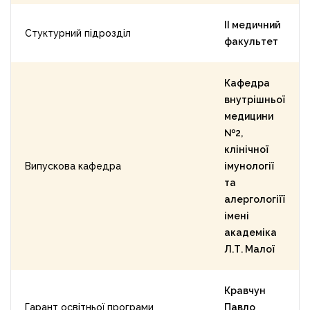
ІІ медичний
Стуктурний підрозділ
факультет
Кафедра
внутрішньої
медицини
№2,
клінічної
Випускова кафедра
імунології
та
алергологіїї
імені
академіка
Л.Т. Малої
Кравчун
Гарант освітньої програми
Павло