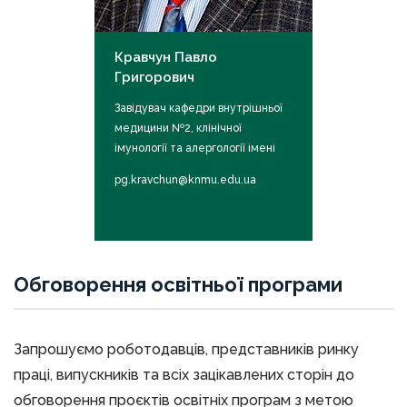
Кравчун Павло
Григорович
Завідувач кафедри внутрішньої
медицини №2, клінічної
імунології та алергології імені
академіка Л.Т. Малої, д.м.н.,
pg.kravchun@knmu.edu.ua
професор
Обговорення освітньої програми
Запрошуємо роботодавців, представників ринку
праці, випускників та всіх зацікавлених сторін до
обговорення проєктів освітніх програм з метою