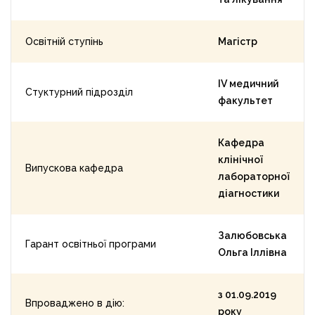
Освітній ступінь
Магістр
ІV медичний
Стуктурний підрозділ
факультет
Кафедра
клінічної
Випускова кафедра
лабораторної
діагностики
Залюбовська
Гарант освітньої програми
Ольга Іллівна
з 01.09.2019
Впроваджено в дію:
року