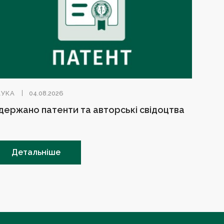
АУКА
04.08.2026
держано патенти та авторські свідоцтва
Детальніше