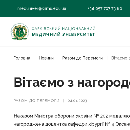
meduniver@knmu.edu.ua
+38 057 707 73 80
Головна
Новини
Разом до Перемоги
Вітаємо 
Вітаємо з нагоро
РАЗОМ ДО ПЕРЕМОГИ
04.04.2023
Наказом Міністра оборони України № 202 медаллю
нагороджена доцентка кафедри хірургії № 4 Оксан