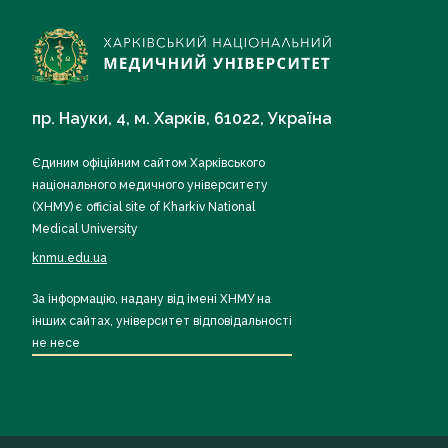
пр. Науки, 4, м. Харків, 61022, Україна
Єдиним офіційним сайтом Харківського
національного медичного університету
(ХНМУ) є official site of Kharkiv National
Medical University
knmu.edu.ua
За інформацію, надану від імені ХНМУ на
інших сайтах, університет відповідальності
не несе