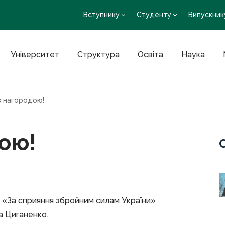
Вступнику
Студенту
Випускник
Університет
Структура
Освіта
Наука
з нагородою!
дою!
 «За сприяння збройним силам України»
а Циганенко.