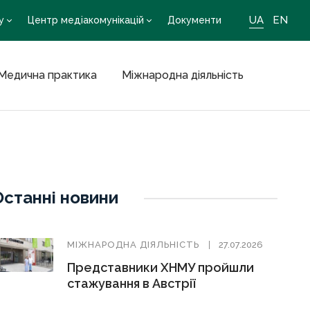
UA
EN
у
Центр медіакомунікацій
Документи
Медична практика
Міжнародна діяльність
Останні новини
МIЖНАРОДНА ДIЯЛЬНIСТЬ
27.07.2026
Представники ХНМУ пройшли
стажування в Австрії