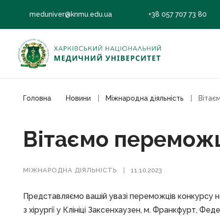
meduniver@knmu.edu.ua
+38 057 707 73 80
Головна
Новини
Мiжнародна дiяльнiсть
Вітає
Вітаємо переможц
МIЖНАРОДНА ДIЯЛЬНIСТЬ
11.10.2023
Представляємо вашій увазі переможців конкурсу
з хірургії у Клініці Заксенхаузен, м. Франкфурт, Фе