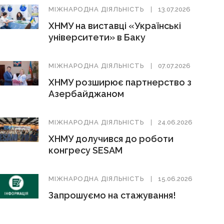
МIЖНАРОДНА ДIЯЛЬНIСТЬ
13.07.2026
ХНМУ на виставці «Українські
університети» в Баку
МIЖНАРОДНА ДIЯЛЬНIСТЬ
07.07.2026
ХНМУ розширює партнерство з
Азербайджаном
МIЖНАРОДНА ДIЯЛЬНIСТЬ
24.06.2026
ХНМУ долучився до роботи
конгресу SESAM
МIЖНАРОДНА ДIЯЛЬНIСТЬ
15.06.2026
Запрошуємо на стажування!