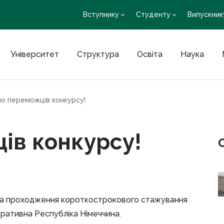
Вступнику
Студенту
Випускник
Університет
Структура
Освіта
Наука
мо переможців конкурсу!
ів конкурсу!
 на проходження короткострокового стажування
деративна Республіка Німеччина.