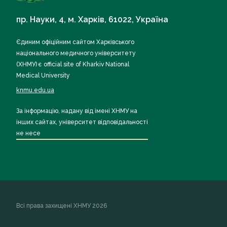
пр. Науки, 4, м. Харків, 61022, Україна
Єдиним офіційним сайтом Харківського
національного медичного університету
(ХНМУ) є official site of Kharkiv National
Medical University
knmu.edu.ua
За інформацію, надану від імені ХНМУ на
інших сайтах, університет відповідальності
не несе
Всі права захищені ХНМУ 2026