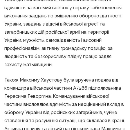
вдячність за вагомий внесок у справу забезпечення
виконання завдань по зміцненню обороноздатності
України, завдань з відсічі військової агресії та
загарбницьких дій російської армії на території
України, мужність, самовідданість і високий
професіоналізм, активну громадську позицію, за
людяність та безкорисливу плідну працю задля
захисту Батьківщини.
Також Максиму Хаустову була вручена подяка від
командира військової частини А7286 підполковника
Герасима Геворгяна. Командування військової
частини висловлює вдячність за неоціненний вклад в
оборону України від російських загарбників, чуйне
ставлення та розуміння ситуації, що склалася в країні.
Активна позиція та дієвий патріотизм пана Максима є