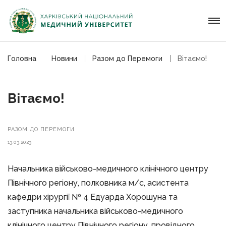
Головна
Новини
Разом до Перемоги
Вітаємо!
Вітаємо!
РАЗОМ ДО ПЕРЕМОГИ
13.03.2023
Начальника вiйськово-медичного клiнiчного центру
Пiвнiчного регiону, полковника м/с, асистента
кафедри хiрургiї № 4 Едуарда Хорошуна та
заступника начальника вiйськово-медичного
клiнiчного центру Пiвнiчного регioну, провiдного