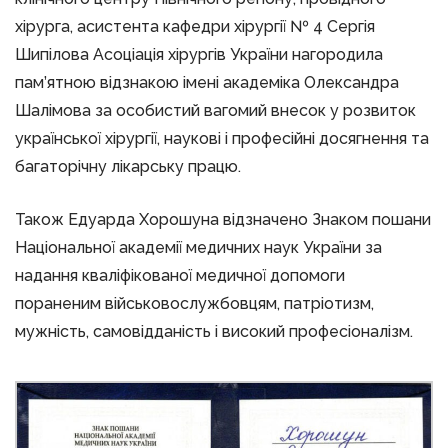
хiрурга, асистента кафедри хiрургiї № 4 Сергія
Шипiлова Асоціація хірургів України нагородила
пам’ятною відзнакою iмені академiка Олександра
Шалiмова за особистий вагомий внесок у розвиток
української хірургії, наукові і професійні досягнення та
багаторічну лікарську працю.
Також Едуарда Хорошуна відзначено Знаком пошани
Національної академії медичних наук України за
надання кваліфікованої медичної допомоги
пораненим військовослужбовцям, патріотизм,
мужність, самовідданість і високий професіоналізм.