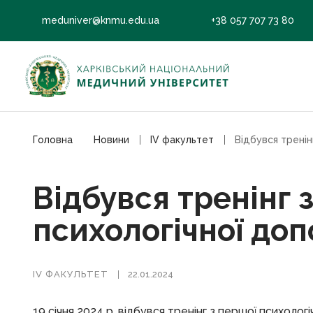
meduniver@knmu.edu.ua
+38 057 707 73 80
Головна
Новини
ІV факультет
Відбувся тренінг 
психологічної до
ІV ФАКУЛЬТЕТ
22.01.2024
19 січня 2024 р. відбувся тренінг з першої психоло