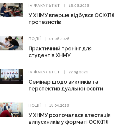
ІV ФАКУЛЬТЕТ
16.06.2026
У ХНМУ вперше відбувся ОСК(П)І
протезистів
ПОДІЇ
01.06.2026
Практичний тренінг для
студентів ХНМУ
ІV ФАКУЛЬТЕТ
22.05.2026
Семінар щодо викликів та
перспектив дуальної освіти
ПОДІЇ
18.05.2026
У ХНМУ розпочалася атестація
випускників у форматі ОСК(П)І