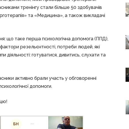
часниками тренінгу стали більше 50 здобувачів
 ерготерапія» та «Медицина», а також викладачі
ння: що таке перша психологічна допомога (ППД),
 фактори резельєнтності, потреби людей, які
и діяльності: готуватися, дивитись, слухати та
асники активно брали участь у обговоренні
психологічної допомоги.
ацю!