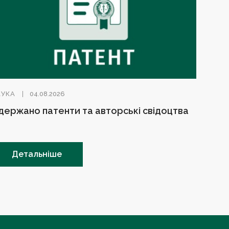
АУКА
04.08.2026
держано патенти та авторські свідоцтва
Детальніше