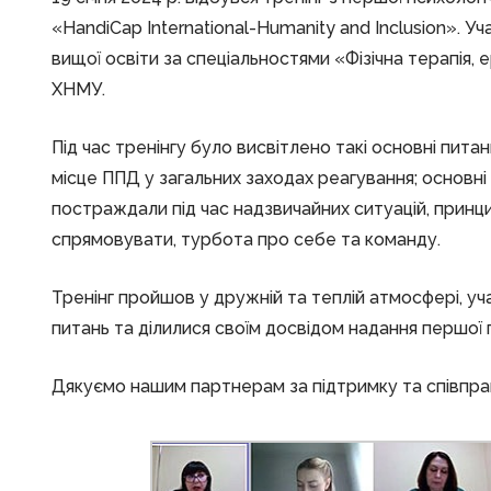
«НandiCap Іnternational-Humanity and Inclusion». У
вищої освіти за спеціальностями «Фізічна терапія,
ХНМУ.
Під час тренінгу було висвітлено такі основні пита
місце ППД у загальних заходах реагування; основні
постраждали під час надзвичайних ситуацій, принцип
спрямовувати, турбота про себе та команду.
Тренінг пройшов у дружній та теплій атмосфері, уч
питань та ділилися своїм досвідом надання першої 
Дякуємо нашим партнерам за підтримку та співпр