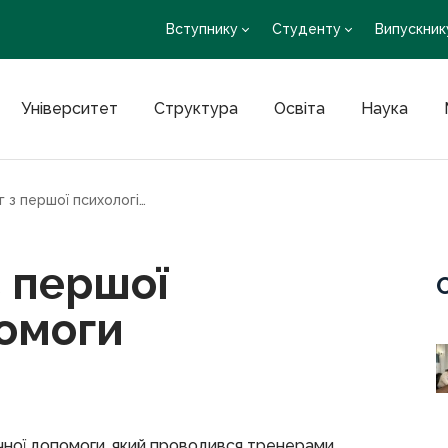
Вступнику
Студенту
Випускник
Університет
Структура
Освіта
Наука
Відбувся тренінг з першої психологічної допомоги
з першої
помоги
гічної допомоги, який проводився тренерами