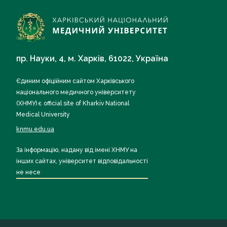
пр. Науки, 4, м. Харків, 61022, Україна
Єдиним офіційним сайтом Харківського
національного медичного університету
(ХНМУ) є official site of Kharkiv National
Medical University
knmu.edu.ua
За інформацію, надану від імені ХНМУ на
інших сайтах, університет відповідальності
не несе