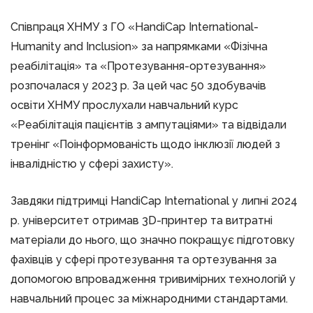
Співпраця ХНМУ з ГО «НandiCap Іnternational-
Humanity and Inclusion» за напрямками «Фізічна
реабілітація» та «Протезування-ортезування»
розпочалася у 2023 р. За цей час 50 здобувачів
освіти ХНМУ прослухали навчальний курс
«Реабілітація пацієнтів з ампутаціями» та відвідали
тренінг «Поінформованість щодо інклюзії людей з
інвалідністю у сфері захисту».
Завдяки підтримці НandiCap Іnternational у липні 2024
р. університет отримав 3D-принтер та витратні
матеріали до нього, що значно покращує підготовку
фахівців у сфері протезування та ортезування за
допомогою впровадження тривимірних технологій у
навчальний процес за міжнародними стандартами.