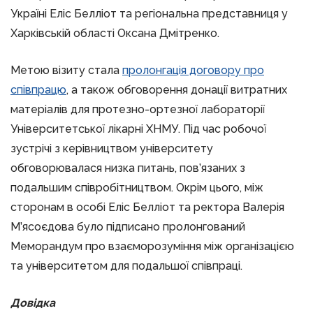
Україні Еліс Белліот та регіональна представниця у
Харківській області Оксана Дмітренко.
Метою візиту стала
пролонгація договору про
співпрацю
, а також обговорення донації витратних
матеріалів для протезно-ортезної лабораторії
Університетської лікарні ХНМУ. Під час робочої
зустрічі з керівництвом університету
обговорювалася низка питань, пов’язаних з
подальшим співробітництвом. Окрім цього, між
сторонам в особі Еліс Белліот та ректора Валерія
М’ясоєдова було підписано пролонгований
Меморандум про взаєморозуміння між організацією
та університетом для подальшої співпраці.
Довідка