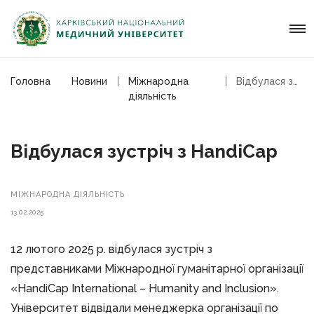
Головна
Новини
Мiжнародна
Відбулася зустріч з НandiCap
дiяльнiсть
Відбулася зустріч з НandiCap
МIЖНАРОДНА ДIЯЛЬНIСТЬ
13.02.2025
12 лютого 2025 р. відбулася зустріч з
представниками Міжнародної гуманітарної організації
«НandiCap Іnternational – Humanity and Inclusion».
Університет відвідали менеджерка організації по