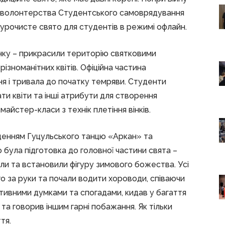
та волонтерства Студентського самоврядування
 урочисте свято для студентів в режимі офлайн.
инку – прикрасили територію святковими
ізноманітних квітів. Офіційна частина
ня і тривала до початку темряви. Студенти
ати квіти та інші атрибути для створення
майстер-класи з технік плетіння вінків.
енням Гуцульського танцю «Аркан» та
о була підготовка до головної частини свята –
али та встановили фігуру зимового божества. Усі
о за руки та почали водити хороводи, співаючи
гативними думками та спогадами, кидав у багаття
 та говорив іншим гарні побажання. Як тільки
тя.