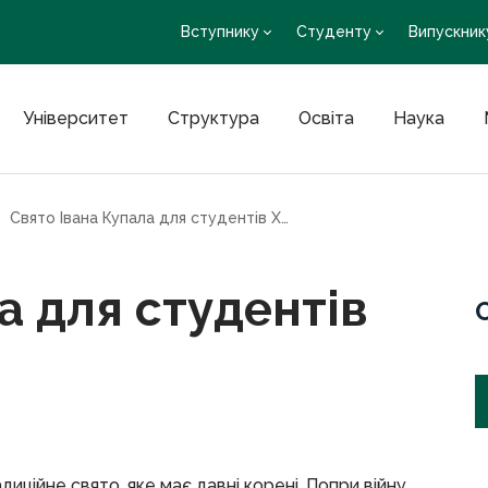
Вступнику
Студенту
Випускник
Університет
Структура
Освіта
Наука
Свято Івана Купала для студентів ХНМУ
а для студентів
адиційне свято, яке має давні корені. Попри війну