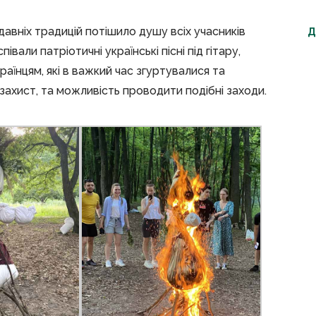
авніх традицій потішило душу всіх учасників
Д
івали патріотичні українські пісні під гітару,
аїнцям, які в важкий час згуртувалися та
хист, та можливість проводити подібні заходи.