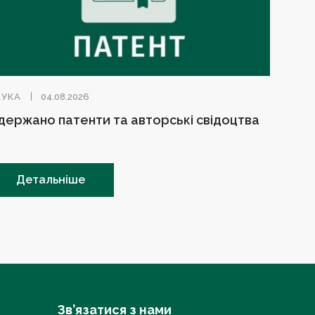
АУКА
04.08.2026
держано патенти та авторські свідоцтва
Детальніше
Зв’язатися з нами