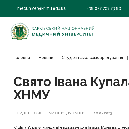
meduniver@knmu.edu.ua
+38 057 707 73 80
Головна
Новини
Студентське самоврядування
Свято Івана Купал
ХНМУ
СТУДЕНТСЬКЕ САМОВРЯДУВАННЯ
10.07.2023
У ніч з 6 на 7 липня відзначається Івана Купала – тр