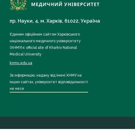
пр. Науки, 4, м. Харків, 61022, Україна
Єдиним офіційним сайтом Харківського
національного медичного університету
(ХНМУ) є official site of Kharkiv National
Medical University
knmu.edu.ua
За інформацію, надану від імені ХНМУ на
інших сайтах, університет відповідальності
не несе
Всі права захищені ХНМУ 2026