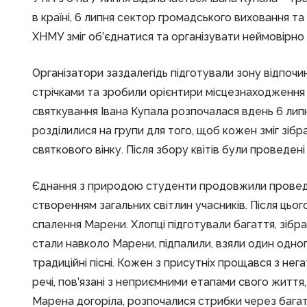
в країні, 6 липня сектор громадського виховання 
ХНМУ зміг об’єднатися та організувати неймовірно
Організатори заздалегідь підготували зону відпоч
стрічками та зробили орієнтири місцезнаходження р
святкування Івана Купала розпочалася вдень 6 лип
розділилися на групи для того, щоб кожен зміг зібр
святкового вінку. Після збору квітів були проведені 
Єднання з природою студенти продовжили провед
створенням загальних світлин учасників. Після цьог
спалення Марени. Хлопці підготували багаття, зібр
стали навколо Марени, підпалили, взяли один одног
традиційні пісні. Кожен з присутніх прощався з не
речі, пов’язані з неприємними етапами свого життя,
Марена догоріла, розпочалися стрибки через багат