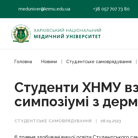
meduniver@knmu.edu.ua
+38 057 707 73 80
Головна
Новини
Студентське самоврядування
Студенти ХНМУ вз
симпозіумі з дерм
СТУДЕНТСЬКЕ САМОВРЯДУВАННЯ
08.05.2023
6 травня здобувачі вищої освіти Студентського са