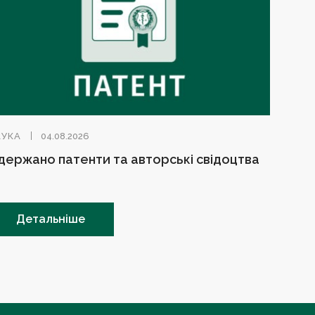
АУКА
04.08.2026
держано патенти та авторські свідоцтва
Детальніше