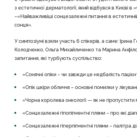
з естетичної дерматології, який відбувся в Києві в
–«Найважливіші сонцезалежні питання в естетичні
сонця».
У симпозіумі взяли участь 6 спікерів, а саме: Ірина
Колодченко, Ольга Михайличенко та Марина Анфілов
запитання, які турбують суспільство:
«Сонячні опіки – чи завжди це недбалість пацієн
«Опік шкіри обличчя – основні помилки у лікува
«Чорна королева онкології — як не пропустити
«Сонцезалежні гіпопігментні плями – про які діа
«Сонцезалежні гіперпігментні плями – палітра діа