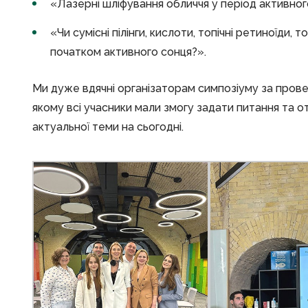
«Лазерні шліфування обличчя у період активног
«Чи сумісні пілінги, кислоти, топічні ретиноїди, т
початком активного сонця?».
Ми дуже вдячні організаторам симпозіуму за прове
якому всі учасники мали змогу задати питання та о
актуальної теми на сьогодні.