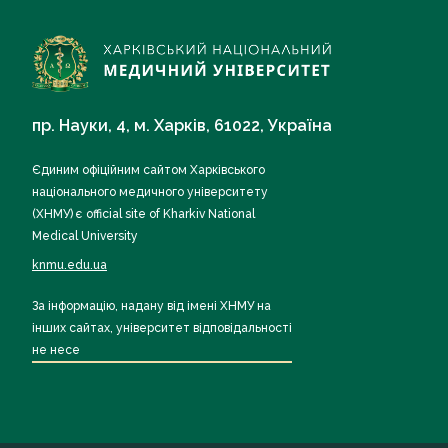
пр. Науки, 4, м. Харків, 61022, Україна
Єдиним офіційним сайтом Харківського
національного медичного університету
(ХНМУ) є official site of Kharkiv National
Medical University
knmu.edu.ua
За інформацію, надану від імені ХНМУ на
інших сайтах, університет відповідальності
не несе