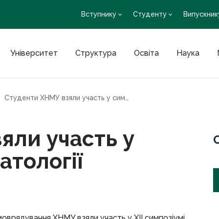
Вступнику
Студенту
Випускник
Університет
Структура
Освіта
Наука
Студенти ХНМУ взяли участь у симпозіумі з дерматології
яли участь у
атології
моврядування ХНМУ взяли участь у XII симпозіумі