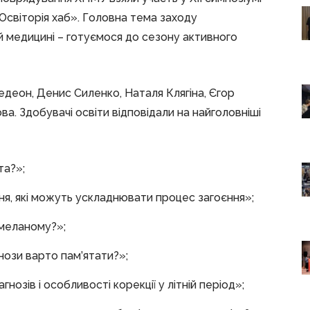
 «Освіторія хаб». Головна тема заходу
й медицині – готуємося до сезону активного
 Гедеон, Денис Силенко, Наталя Клягіна, Єгор
а. Здобувачі освіти відповідали на найголовніші
та?»;
ння, які можуть ускладнювати процес загоєння»;
 меланому?»;
гнози варто пам’ятати?»;
гнозів і особливості корекції у літній період»;