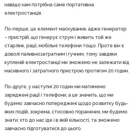
навіщо нам потрібна саме портативна
електростанція.
По-перше, це елемент маскування, адже генератор
– пристрій, що генерує струм і живить той же
старлінк, рації, мобільні телефони тощо. Проте він є
доволі паливнозатратним і гучним, тому завдяки
купленій електростанції ми зможемо не залежати від
масивного і затратного пристрою протягом 20 годин.
По-друге, у наступні 20 годин ми матимемо
заряджені рації і телефони, а це значить, що ми
будемо завчасно попереджені щодо розвитку будь-
яких подій, зокрема, стосовно поранених, ми будемо
знати, хто до нас іде і в якій кількості, та зможемо
завчасно підготуватися до цього.