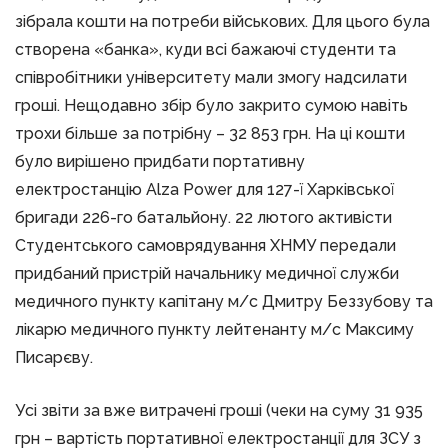
зібрала кошти на потреби військових. Для цього була
створена «банка», куди всі бажаючі студенти та
співробітники університету мали змогу надсилати
гроші. Нещодавно збір було закрито сумою навіть
трохи більше за потрібну – 32 853 грн. На ці кошти
було вирішено придбати портативну
електростанцію Alza Power для 127-ї Харківської
бригади 226-го батальйону. 22 лютого активісти
Студентського самоврядування ХНМУ передали
придбаний пристрій начальнику медичної служби
медичного пункту капітану м/с Дмитру Беззубову та
лікарю медичного пункту лейтенанту м/с Максиму
Писарєву.
Усі звіти за вже витрачені гроші (чеки на суму 31 935
грн – вартість портативної електростанції для ЗСУ з