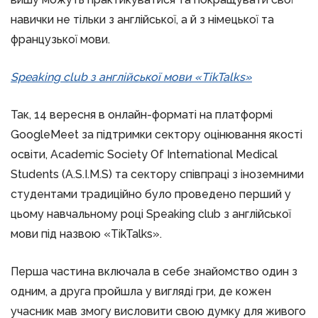
навички не тільки з англійської, а й з німецької та
французької мови.
Speaking club з англійської мови «TikTalks»
Так, 14 вересня в онлайн-форматі на платформі
GoogleMeet за підтримки сектору оцінювання якості
освіти, Academic Society Of International Medical
Students (A.S.I.M.S) та сектору співпраці з іноземними
студентами традиційно було проведено перший у
цьому навчальному році Speaking club з англійської
мови під назвою «TikTalks».
Перша частина включала в себе знайомство один з
одним, а друга пройшла у вигляді гри, де кожен
учасник мав змогу висловити свою думку для живого