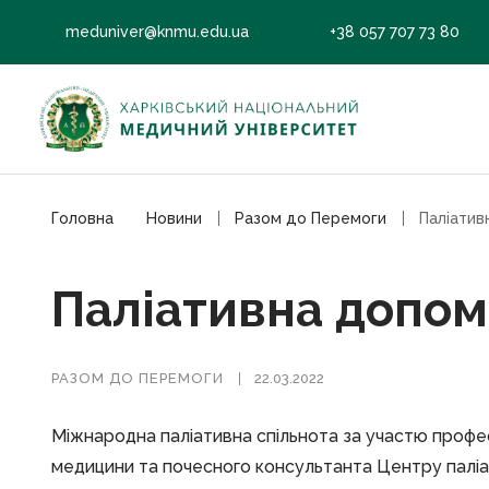
meduniver@knmu.edu.ua
+38 057 707 73 80
Головна
Новини
Разом до Перемоги
Паліатив
Паліативна допомо
РАЗОМ ДО ПЕРЕМОГИ
22.03.2022
Міжнародна паліативна спільнота за участю профе
медицини та почесного консультанта Центру паліа