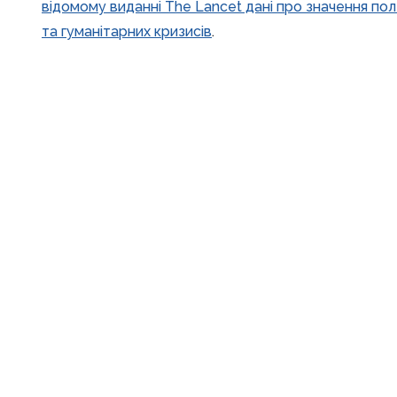
відомому виданні The Lancet дані про значення поле
та гуманітарних кризисів
.