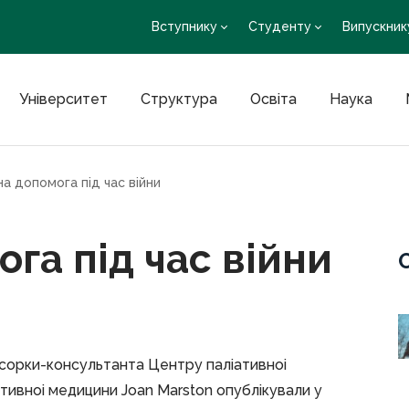
Вступнику
Студенту
Випускник
Університет
Структура
Освіта
Наука
на допомога під час війни
га під час війни
сорки-консультанта Центру паліативноі
тивноі медицини Joan Marston опублікували у