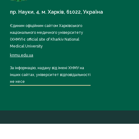
пр. Науки, 4, м. Харків, 61022, Україна
Єдиним офіційним сайтом Харківського
національного медичного університету
(ХНМУ) є official site of Kharkiv National
Medical University
knmu.edu.ua
За інформацію, надану від імені ХНМУ на
інших сайтах, університет відповідальності
не несе
Всі права захищені ХНМУ 2026