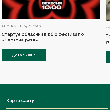
АНОНСИ
05.08.2026
К
Стартує обласний відбір фестивалю
П
«Червона рута»
у
Детальніше
Карта сайту