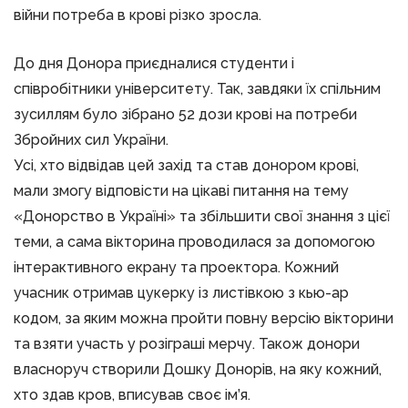
війни потреба в крові різко зросла.
До дня Донора приєдналися студенти і
співробітники університету. Так, завдяки їх спільним
зусиллям було зібрано 52 дози крові на потреби
Збройних сил України.
Усі, хто відвідав цей захід та став донором крові,
мали змогу відповісти на цікаві питання на тему
«Донорство в Україні» та збільшити свої знання з цієї
теми, а сама вікторина проводилася за допомогою
інтерактивного екрану та проектора. Кожний
учасник отримав цукерку із листівкою з кью-ар
кодом, за яким можна пройти повну версію вікторини
та взяти участь у розіграші мерчу. Також донори
власноруч створили Дошку Донорів, на яку кожний,
хто здав кров, вписував своє ім’я.