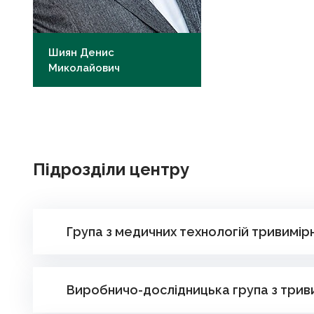
Шиян Денис
Миколайович
д.м.н., професор
dm.shyian@knmu.edu.ua
Підрозділи центру
Група з медичних технологій тривимірн
Виробничо-дослідницька група з триви