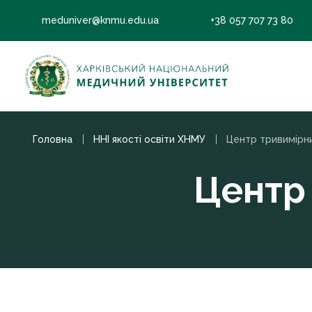
meduniver@knmu.edu.ua
+38 057 707 73 80
Головна
ННІ якості освіти ХНМУ
Центр тривимірни
Центр 