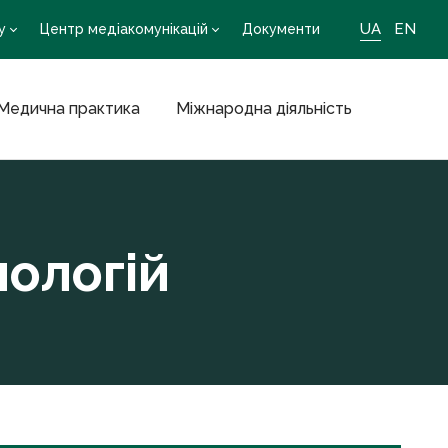
UA
EN
у
Центр медіакомунікацій
Документи
Медична практика
Міжнародна діяльність
нологій