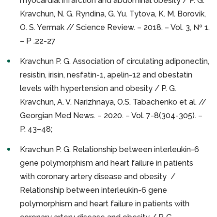
myocardial infarction and abdominal obesity / P. G.
Kravchun, N. G. Ryndina, G. Yu. Tytova, K. M. Borovik,
O. S. Yermak // Science Review. – 2018. – Vol. 3, № 1.
– P .22-27
Kravchun P. G. Association of circulating adiponectin,
resistin, irisin, nesfatin-1, apelin-12 and obestatin
levels with hypertension and obesity / P. G.
Kravchun, A. V. Narizhnaya, O.S. Tabachenko et al. //
Georgian Med News. – 2020. – Vol. 7-8(304-305). –
P. 43–48;
Kravchun P. G. Relationship between interleukin-6
gene polymorphism and heart failure in patients
with coronary artery disease and obesity /
Relationship between interleukin-6 gene
polymorphism and heart failure in patients with