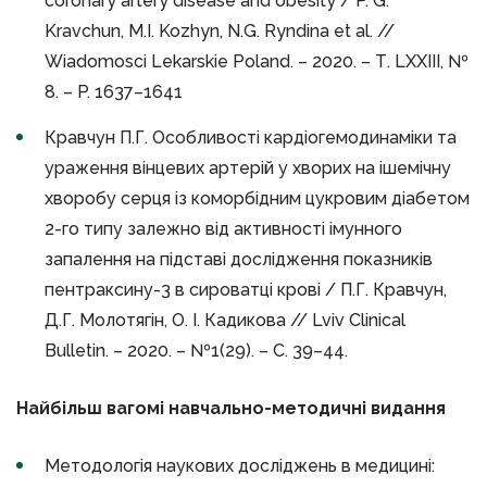
coronary artery disease and obesity / P. G.
Kravchun, M.I. Kozhyn, N.G. Ryndina et al. //
Wiadomosci Lekarskie Poland. – 2020. – Т. LXXIII, №
8. – P. 1637–1641
Кравчун П.Г. Особливості кардіогемодинаміки та
ураження вінцевих артерій у хворих на ішемічну
хворобу серця із коморбідним цукровим діабетом
2-го типу залежно від активності імунного
запалення на підставі дослідження показників
пентраксину-3 в сироватці крові / П.Г. Кравчун,
Д.Г. Молотягін, О. І. Кадикова // Lviv Clinical
Bulletin. – 2020. – №1(29). – С. 39–44.
Найбільш вагомі навчально-методичні видання
Методологія наукових досліджень в медицині: