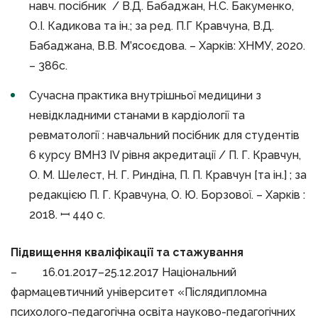
навч. посібник / В.Д. Бабаджан, Н.С. Бакуменко,
О.І. Кадикова та ін.; за ред. П.Г Кравчуна, В.Д.
Бабаджана, В.В. М’ясоєдова. – Харків: ХНМУ, 2020.
– 386с.
Сучасна практика внутрішньої медицини з
невідкладними станами в кардіології та
ревматології : навчальний посібник для студентів
6 курсу ВМНЗ ІV рівня акредитації / П. Г. Кравчун,
О. М. Шелест, Н. Г. Риндіна, П. П. Кравчун [та ін.] ; за
редакцією П. Г. Кравчуна, О. Ю. Борзової. – Харків :
2018. ꟷ 440 с.
Підвищення кваліфікації та стажування
– 16.01.2017–25.12.2017 Національний
фармацевтичний університет «Післядипломна
психолого-педагогічна освіта науково-педагогічних