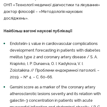
ОНП «Технології медичної діагностики та лікування»
доктор філософії – «Методологія наукових
досліджень».
Найбільш вагомі наукові публікації
Endotelin-1 value in cardiovascular complications
development forecasting in patients with diabetes
melitus type 2 and coronary artery disease / S. A.
Krapivko, I. P. Dunaeva, O. I. Kadykova, V. I.
Zolotaikina // Проблеми ендокринної патології. –
2019. – № 4. – С. 60–66.
Gensini score as a marker of the coronary artery
atherosclerotic lesions severity and its relation with
galectin-3 concentration in patients with acute