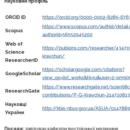
Науковий профіль
ORCID ID
https://orcid.org/0000-0002-8285-676
https://www.scopus.com/authid/detail.u
Scopus
authorId=56552945200
Web of
https://publons.com/researcher/4347
Science
kravchun/
ResearcherID
https://scholar.google.com/citations?
GoogleScholar
view_op=list_works&hl=ru&user=2-om9
https://www.researchgate.net/scientific
ResearchGate
contributions/P-G-Kravchun-21471081
Науковці
http://irbis-nbuv.gov.ua/ASUA/014788
України
Посада:
завідувач кафедри внутрішньої медицини