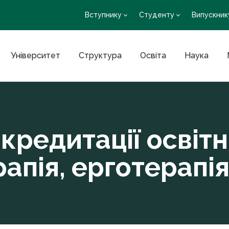
Вступнику
Студенту
Випускник
Університет
Структура
Освіта
Наука
кредитації освітн
рапія, ерготерапія