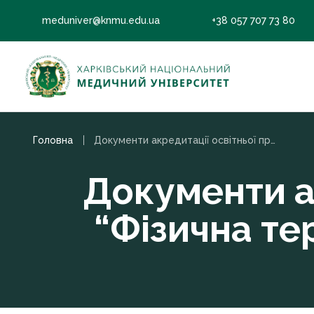
meduniver@knmu.edu.ua
+38 057 707 73 80
Головна
Документи акредитації освітньої програми “Фізична терапія, ерготерапія” (бакалавр)
Документи а
“Фізична те