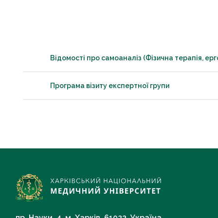
Відомості про самоаналіз (Фізична терапія, ерг
Програма візиту експертної групи
пр. Науки, 4, м. Харків, 61022, Україна