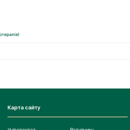
отерапія)
Карта сайту
Університет
Вступнику