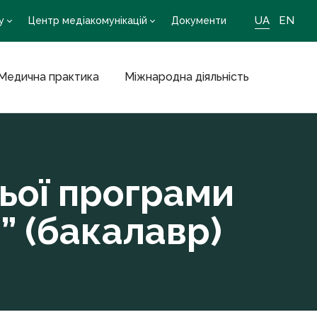
UA
EN
у
Центр медіакомунікацій
Документи
Медична практика
Міжнародна діяльність
ьої програми
” (бакалавр)