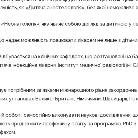
льність, як «Дитяча анестезіологія», без якої неможливе 
«Неонатологія», яка являє собою догляд за дитиною у перш
 що надає можливість працювати лікарем не лише з дітьми,
ідбувається на клінічних кафедрах, що розташовані на базі
тяча інфекційна лікарня, Інститут медичної радіології ім. 
чує потрібними зв’язками міжнародного рівня закордонна
их установах Великої Британії, Німеччини, Швейцарії, Поль
вій роботі, самостійно виконувати наукові дослідження,
вість продовжити професійну освіту за програмою PhD в а
 фахом.