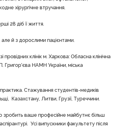
жодне хірургічне втручання.
і 28 діб її життя.
 але й з дорослими пацієнтами.
 провідних клінік м. Харкова: Обласна клінічна
С.П. Григор’єва НАМН України, міська
 практика. Стажування студентів-медиків
щі, Казахстану, Литви, Грузії, Туреччини.
 що зробить ваше професійне майбутнє більш
спірантурі. Усі випускники факультету після