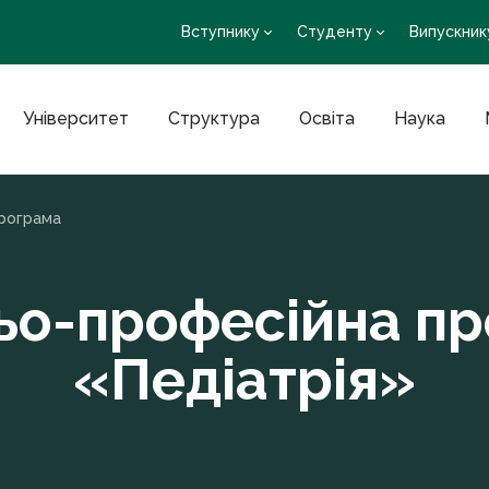
Вступнику
Студенту
Випускник
Університет
Структура
Освіта
Наука
програма
ьо-професійна п
«Педіатрія»