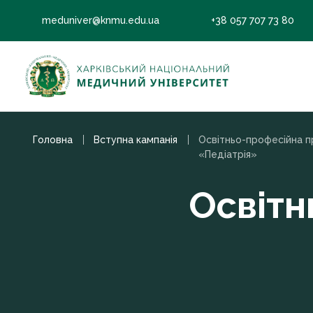
meduniver@knmu.edu.ua
+38 057 707 73 80
Головна
Вступна кампанiя
Освітньо-професійна 
«Педіатрія»
Освітн