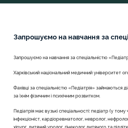
Запрошуємо на навчання за спец
Запрошуємо на навчання за спеціальністю «Педіатрі
Харківський національний медичний університет ого
Фахівці за спеціальністю «Педіатрія» займаються д
за їхнім фізичним і психічним розвитком.
Педіатрія має вузькі спеціальності: педіатр (у том
інфекціоніст, кардіоревматолог, невролог, нефролог,
хірург, дитячий уролог, гінеколог дитячого та підл