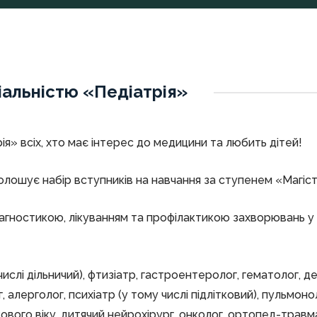
іальністю «Педіатрія»
я» всіх, хто має інтерес до медицини та любить дітей!
лошує набір вступників на навчання за ступенем «Магістр
іагностикою, лікуванням та профілактикою захворювань у 
у числі дільничий), фтизіатр, гастроентеролог, гематолог,
 алерголог, психіатр (у тому числі підлітковий), пульмонол
іткового віку, дитячий нейрохірург, онколог, ортопед-трав