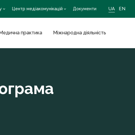
UA
EN
у
Центр медіакомунікацій
Документи
Медична практика
Міжнародна діяльність
рограма