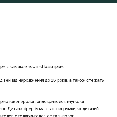
» зі спеціальності «Педіатрія».
дітей від народження до 18 років, а також стежать
 дерматовенеролог, ендокринолог, імунолог,
ог. Дитяча хірургія має такі напрямки, як дитячий
матолог, отоларинголог, офтальмолог,