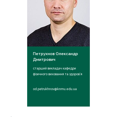
Петрухнов Олександр
Дмитрович
старший викладач кафедри
фізичного виховання та здоров’я
od.petrukhnov@knmu.edu.ua