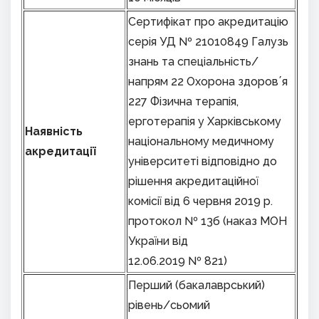
Сертифікат про акредитацію
серія УД № 21010849 Галузь
знань та спеціальність/
напрям 22 Охорона здоров΄я
227 Фізична терапія,
ерготерапія у Харківському
Наявність
національному медичному
акредитації
університеті відповідно до
рішення акредитаційної
комісії від 6 червня 2019 р.
протокол № 13б (наказ МОН
України від
12.06.2019 № 821)
Перший (бакалаврський)
рівень/сьомий