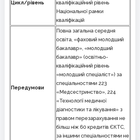
Цикл
/
рівень
кваліфікаційний рівень
Національної рамки
кваліфікацій
Повна загальна середня
освіта, «фаховий молодший
бакалавр», «молодший
бакалавр» (освітньо-
кваліфікаційний рівень
«молодший спеціаліст») за
спеціальностями 223
Передумови
«Медсестринство», 224
«Технології медичної
діагностики та лікування» з
правом перезарахування не
більш ніж 60 кредитів ЄКТС,
за іншими спеціальностями не