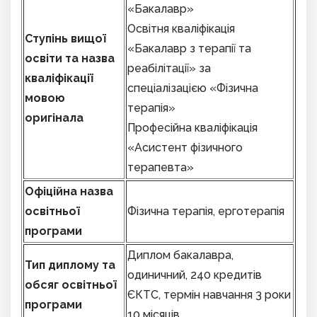
«Бакалавр»
Освітня кваліфікація
Ступінь вищої
«Бакалавр з терапії та
освіти та назва
реабілітації» за
кваліфікації
спеціалізацією «Фізична
мовою
терапія»
оригінала
Професійна кваліфікація
«Асистент фізичного
терапевта»
Офіційна назва
освітньої
Фізична терапія, ерготерапія
програми
Диплом бакалавра,
Тип диплому та
одиничний, 240 кредитів
обсяг освітньої
ЄКТС, термін навчання 3 роки
програми
10 місяців