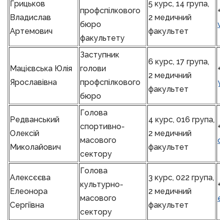
Грицьков
5 курс, 14 група,
профспілкового
Владислав
2 медичний
бюро
Артемович
факультет
факультету
Заступник
6 курс, 17 група,
Мацієвська Юлія
голови
2 медичний
Ярославівна
профспілкового
факультет
бюро
Голова
Редванський
4 курс, 016 група,
спортивно-
Олексій
2 медичний
масового
Миколайович
факультет
сектору
Голова
Алексєєва
3 курс, 022 група,
культурно-
Елеонора
2 медичний
масового
Сергіївна
факультет
сектору