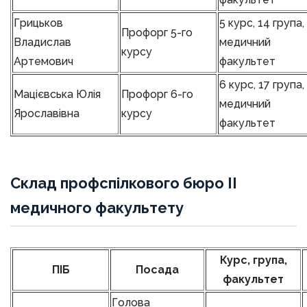
Грицьков
5 курс, 14 група,
Профорг 5-го
Владислав
медичний
курсу
Артемович
факультет
6 курс, 17 група,
Мацієвська Юлія
Профорг 6-го
медичний
Ярославівна
курсу
факультет
Склад профспілкового бюро ІІ
медичного факультету
Курс, група,
ПІБ
Посада
факультет
Голова