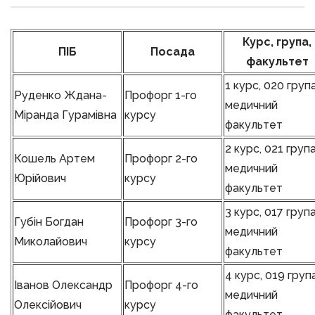
Курс, група,
ПІБ
Посада
факультет
1 курс, 020 група
Руденко Ждана-
Профорг 1-го
медичний
Міранда Гурамівна
курсу
факультет
2 курс, 021 група
Кошель Артем
Профорг 2-го
медичний
Юрійович
курсу
факультет
3 курс, 017 група
Губін Богдан
Профорг 3-го
медичний
Миколайович
курсу
факультет
4 курс, 019 група
Іванов Олександр
Профорг 4-го
медичний
Олексійович
курсу
факультет