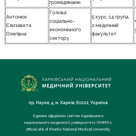
громадянами
Голова
Антонюк
5 курс, 14 група,
соціально-
Єлизавета
2 медичний
економічного
Олегівна
факультет
сектору
пр. Науки, 4, м. Харків, 61022, Україна
Єдиним офіційним сайтом Харківського
національного медичного університету (ХНМУ) є
official site of Kharkiv National Medical University