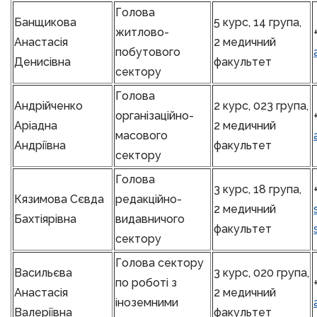
Голова
Банщикова
5 курс, 14 група,
житлово-
Анастасія
2 медичний
побутового
Денисівна
факультет
сектору
Голова
Андрійченко
2 курс, 023 група,
організаційно-
Аріадна
2 медичний
масового
Андріївна
факультет
сектору
Голова
3 курс, 18 група,
Кязимова Сєвда
редакційно-
2 медичний
Бахтіярівна
видавничого
факультет
сектору
Голова сектору
Васильєва
3 курс, 020 група,
по роботі з
Анастасія
2 медичний
іноземними
Валеріївна
факультет