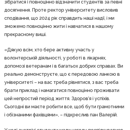
зібратися і повноцінно відзначити студентів за певні
досягнення. Проте ректор університету висловив
сподівання, що 2024 рік справдить наші надії, і ми
зможемо повноцінно жити і навчатися в нашому
прекрасному виші.
«Дякую всім, хто бере активну участь у
волонтерській діяльності, у роботі в лікарнях,
допомозі ветеранам і в багатьох добрих справах. Ви
реально демонструєте, що є передовою ланкою в
університеті – на вас треба рівнятися, з вас треба
брати приклад і намагатися повноцінно проживати
цей непростий період життя. Здоров’я і успіхів.
Сьогодні ви маєте робити все, щоб бути грамотними
і обізнаними фахівцями», – підкреслив пан Валерій.